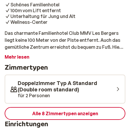
Schönes Familienhotel
100m vom Lift entfernt
Unterhaltung für Jung und Alt
Wellness-Center
Das charmante Familienhotel Club MMV Les Bergers
liegt keine 100 Meter von der Piste entfernt. Auch das
gemütliche Zentrum erreichst du bequem zu Fuß. Hier
warten viele schöne Geschäfte, Restaurants und Bars
Mehr lesen
auf dich. Nach einem aktiven Tag auf der Piste ist es
Zimmertypen
herrlich, in die komfortablen Zimmer zurückzukehren.
In der Spa kannst du dich (gegen Gebühr) mit
entspannenden Massagen und Beauty-Behandlungen
Doppelzimmer Typ A Standard
verwöhnen lassen. Und währenddessen haben die
(Double room standard)
für 2 Personen
Kinder Spaß beim Animationsteam – so wird der Urlaub
für alle rundum gelungen!
Alle 8 Zimmertypen anzeigen
Einrichtungen