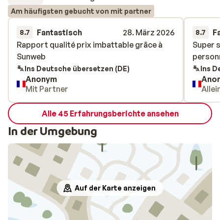
Am häufigsten gebucht von mit partner
Fantastisch
28. März 2026
F
8.7
8.7
Rapport qualité prix imbattable grâce à
Rapport qualité prix imbattable grâce à
Super s
Super s
Sunweb
Sunweb
personn
personn
Ins Deutsche übersetzen (DE)
Ins D
Anonym
Ano
Mit Partner
Alle
Alle 45 Erfahrungsberichte ansehen
In der Umgebung
Auf der Karte anzeigen