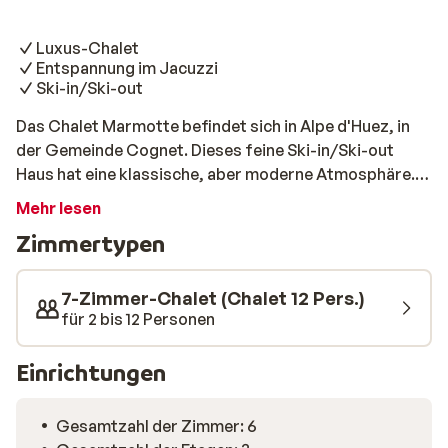
Luxus-Chalet
Entspannung im Jacuzzi
Ski-in/Ski-out
Das Chalet Marmotte befindet sich in Alpe d'Huez, in
der Gemeinde Cognet. Dieses feine Ski-in/Ski-out
Haus hat eine klassische, aber moderne Atmosphäre.
Im Chalet finden Sie 6 geräumige Schlafzimmer, einen
Mehr lesen
Whirlpool, eine Sauna, einen Kamin, einen Fernseher,
Zimmertypen
einen Skiraum mit Schuhwärmern und sogar eine
Tiefgarage. Sie werden sich hier wie zu Hause fühlen.
Was wählen Sie nach einem Tag auf der Piste? Der
7-Zimmer-Chalet (Chalet 12 Pers.)
Jacuzzi oder ein Drink am Kamin?
für 2 bis 12 Personen
Einrichtungen
Gesamtzahl der Zimmer: 6