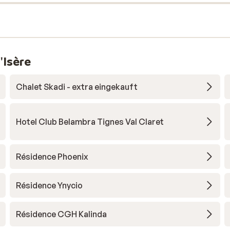
'Isère
Chalet Skadi - extra eingekauft
Hotel Club Belambra Tignes Val Claret
Résidence Phoenix
Résidence Ynycio
Résidence CGH Kalinda