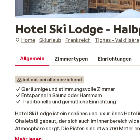
Hotel Ski Lodge - Hal
Home
Skiurlaub
Frankreich
Tignes - Val d'Isère
Allgemein
Zimmertypen
Einrichtungen
beliebt bei alleinerziehend
Geräumige und stimmungsvolle Zimmer
Entspanne in Sauna oder Hammam
Traditionelle und gemütliche Einrichtung
Hotel Ski Lodge ist ein schönes und luxuriöses Hotel im
Chaletstil gebaut, der sich auch im Innenbereich wid
Atmosphäre sorgt. Die Pisten sind etwa 700 Meter en
in wenigen Minuten zu Fuß. Die Zimmer sind großzügi
Mehr lesen