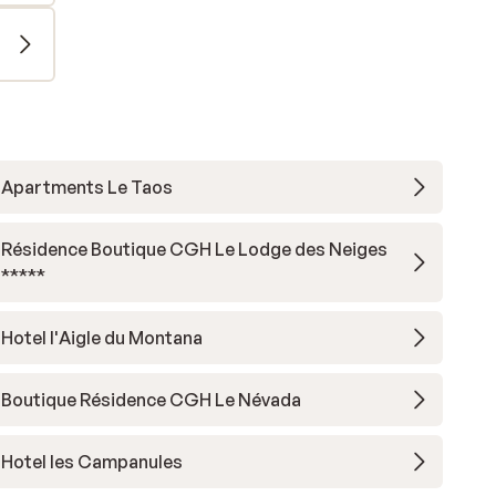
Apartments Le Taos
Résidence Boutique CGH Le Lodge des Neiges
*****
Hotel l'Aigle du Montana
Boutique Résidence CGH Le Névada
Hotel les Campanules