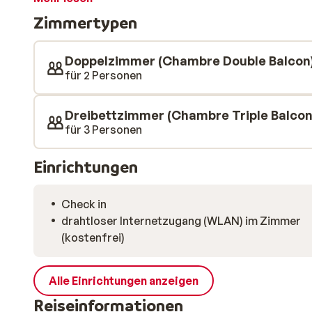
eingerichtet. Viel Holz und authentische Details sorge
Zimmertypen
Außerdem verfügt das Hotel über einen schönen Welln
gemütliche, moderne Bar mit Loungebereich. Hier kann
einem der großen Sessel entspannen – vielleicht mit
Doppelzimmer (Chambre Double Balcon
Glas Wein.
für 2 Personen
Dreibettzimmer (Chambre Triple Balcon
für 3 Personen
Einrichtungen
Check in
drahtloser Internetzugang (WLAN) im Zimmer
(kostenfrei)
Alle Einrichtungen anzeigen
Reiseinformationen