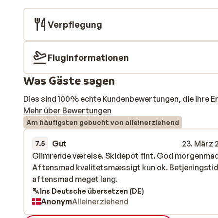
Verpflegung
Fluginformationen
Was Gäste sagen
Dies sind 100% echte Kundenbewertungen, die ihre E
Mehr über Bewertungen
Am häufigsten gebucht von alleinerziehend
Gut
23. März 
7.5
Glimrende værelse. Skidepot fint. God morgenmad
Glimrende værelse. Skidepot fint. God morgenmad
Aftensmad kvalitetsmæssigt kun ok. Betjeningstid
Aftensmad kvalitetsmæssigt kun ok. Betjeningstid
aftensmad meget lang.
aftensmad meget lang.
Ins Deutsche übersetzen (DE)
Anonym
Alleinerziehend