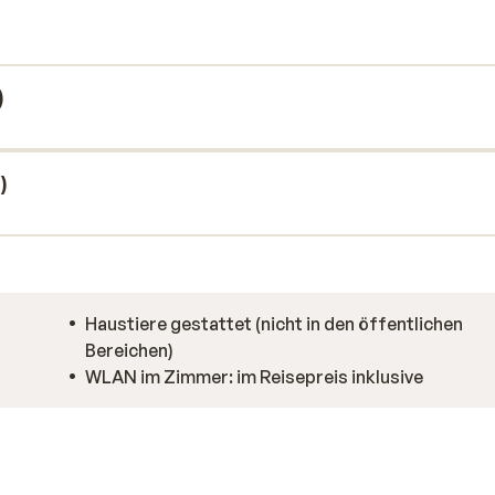
n überall für ein echtes Alpengefühl.
essbereich, ein Restaurant und eine
st du nach einem Tag auf der Piste in
 einer warmen Schokolade oder einem guten
)
)
Haustiere gestattet (nicht in den öffentlichen
Bereichen)
WLAN im Zimmer: im Reisepreis inklusive