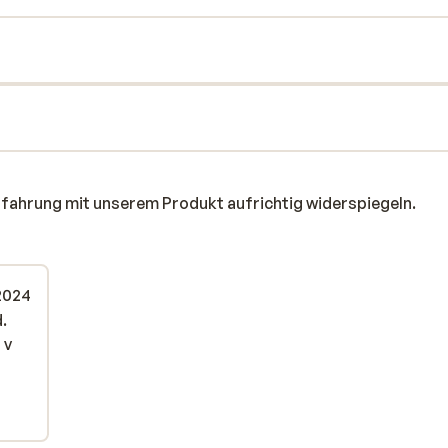
rfahrung mit unserem Produkt aufrichtig widerspiegeln.
2024
.
.
 v
 v