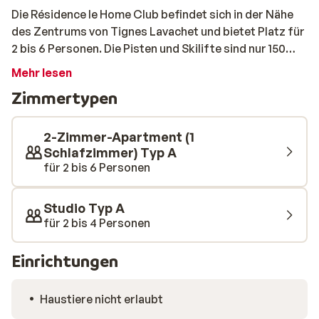
Die Résidence le Home Club befindet sich in der Nähe
des Zentrums von Tignes Lavachet und bietet Platz für
2 bis 6 Personen. Die Pisten und Skilifte sind nur 150
Meter von Ihrer Wohnung entfernt und können leicht zu
Mehr lesen
Fuß erreicht werden. Die Wohnungen sind einfach, aber
Zimmertypen
komfortabel eingerichtet und verfügen über alles, was
Sie für einen angenehmen Wintersporturlaub
benötigen.
2-Zimmer-Apartment (1
Schlafzimmer) Typ A
für 2 bis 6 Personen
Studio Typ A
für 2 bis 4 Personen
Einrichtungen
Haustiere nicht erlaubt