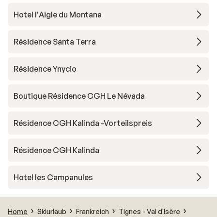
Hotel l'Aigle du Montana
Résidence Santa Terra
Résidence Ynycio
Boutique Résidence CGH Le Névada
Résidence CGH Kalinda -Vorteilspreis
Résidence CGH Kalinda
Hotel les Campanules
Home
Skiurlaub
Frankreich
Tignes - Val d'Isère