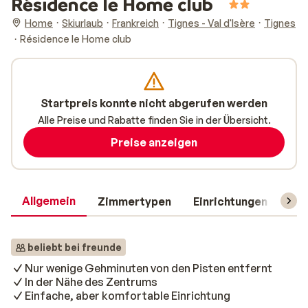
Résidence le Home club
Home
Skiurlaub
Frankreich
Tignes - Val d'Isère
Tignes
Résidence le Home club
Startpreis konnte nicht abgerufen werden
Alle Preise und Rabatte finden Sie in der Übersicht.
Preise anzeigen
Allgemein
Zimmertypen
Einrichtungen
Rei
beliebt bei freunde
Nur wenige Gehminuten von den Pisten entfernt
In der Nähe des Zentrums
Einfache, aber komfortable Einrichtung