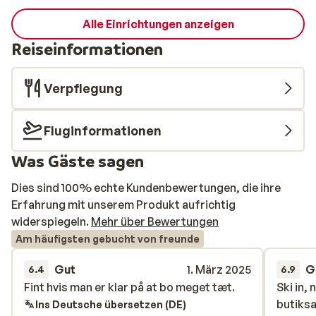
Alle Einrichtungen anzeigen
Reiseinformationen
Verpflegung
Fluginformationen
Was Gäste sagen
Dies sind 100% echte Kundenbewertungen, die ihre
Erfahrung mit unserem Produkt aufrichtig
widerspiegeln.
Mehr über Bewertungen
Am häufigsten gebucht von freunde
Gut
1. März 2025
G
6.4
6.9
Fint hvis man er klar på at bo meget tæt.
Fint hvis man er klar på at bo meget tæt.
Ski in, 
Ski in, 
butiksa
butiksa
Ins Deutsche übersetzen (DE)