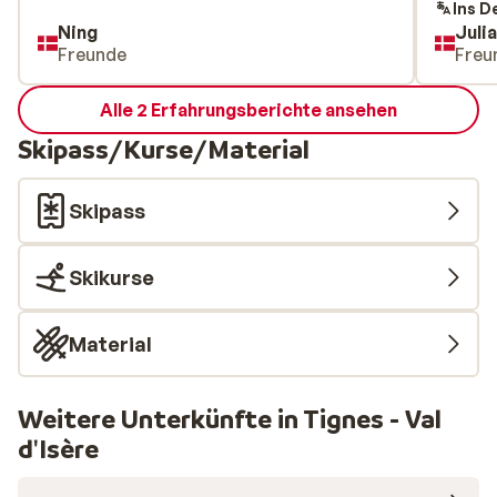
Ins D
Ning
Juli
Freunde
Freu
Alle 2 Erfahrungsberichte ansehen
Skipass/Kurse/Material
Skipass
Skikurse
Material
Weitere Unterkünfte in Tignes - Val
d'Isère