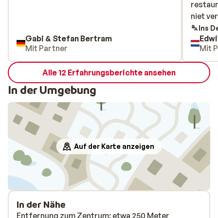
restaur
restaur
niet ve
niet ve
Ins D
Gabi & Stefan Bertram
Edwi
Mit Partner
Mit 
Alle 12 Erfahrungsberichte ansehen
In der Umgebung
Auf der Karte anzeigen
In der Nähe
Entfernung zum Zentrum: etwa 250 Meter