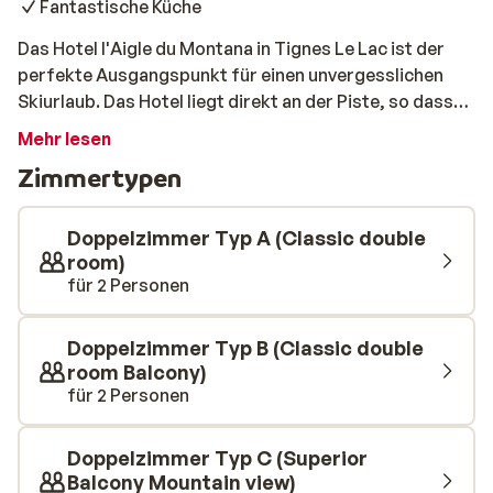
Fantastische Küche
Das Hotel l'Aigle du Montana in Tignes Le Lac ist der
perfekte Ausgangspunkt für einen unvergesslichen
Skiurlaub. Das Hotel liegt direkt an der Piste, so dass
Sie sofort mit dem Skifahren oder Snowboarden
Mehr lesen
beginnen können. Das stimmungsvolle Hotel verfügt
Zimmertypen
über geräumige Zimmer und Suiten mit herrlichem
Bergblick. Im Restaurant können Sie köstliche
französische Gerichte genießen. Und in der Bar können
Doppelzimmer Typ A (Classic double
Sie sich nach einem Tag auf der Piste mit Freunden
room)
für 2 Personen
unterhalten.
Doppelzimmer Typ B (Classic double
room Balcony)
für 2 Personen
Doppelzimmer Typ C (Superior
Balcony Mountain view)