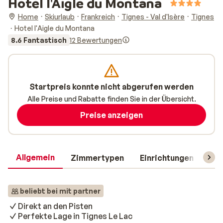
Hotel l'Aigle du Montana
Home
Skiurlaub
Frankreich
Tignes - Val d'Isère
Tignes
Hotel l'Aigle du Montana
8.6 Fantastisch
12 Bewertungen
Startpreis konnte nicht abgerufen werden
Alle Preise und Rabatte finden Sie in der Übersicht.
Preise anzeigen
Allgemein
Zimmertypen
Einrichtungen
Rei
beliebt bei mit partner
Direkt an den Pisten
Perfekte Lage in Tignes Le Lac