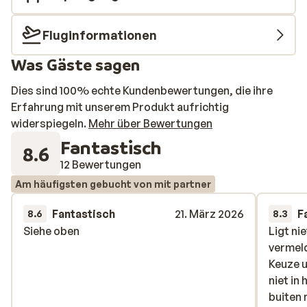
Fluginformationen
Was Gäste sagen
Dies sind 100% echte Kundenbewertungen, die ihre
Erfahrung mit unserem Produkt aufrichtig
widerspiegeln.
Mehr über Bewertungen
Fantastisch
8.6
12 Bewertungen
Am häufigsten gebucht von mit partner
Fantastisch
21. März 2026
F
8.6
8.3
Siehe oben
Siehe oben
Ligt ni
Ligt ni
vermeld
vermeld
Keuze u
Keuze u
niet in
niet in
buiten 
buiten 