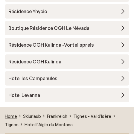
Résidence Ynycio
Boutique Résidence CGH Le Névada
Résidence CGH Kalinda -Vorteilspreis
Résidence CGH Kalinda
Hotel les Campanules
Hotel Levanna
Home
Skiurlaub
Frankreich
Tignes - Val d'Isère
Tignes
Hotel l'Aigle du Montana