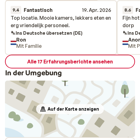
Fantastisch
19. Apr. 2026
F
9.4
8.6
Top locatie. Mooie kamers, lekkers eten en
Top locatie. Mooie kamers, lekkers eten en
Fijn ho
Fijn ho
erg vriendelijk personeel.
erg vriendelijk personeel.
dorp
dorp
Ins Deutsche übersetzen (DE)
Ins D
Ron
Ano
Mit Familie
Mit 
Alle 17 Erfahrungsberichte ansehen
In der Umgebung
Auf der Karte anzeigen