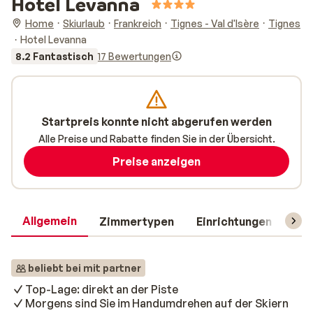
Hotel Levanna
Home
Skiurlaub
Frankreich
Tignes - Val d'Isère
Tignes
Hotel Levanna
8.2 Fantastisch
17 Bewertungen
Startpreis konnte nicht abgerufen werden
Alle Preise und Rabatte finden Sie in der Übersicht.
Preise anzeigen
Allgemein
Zimmertypen
Einrichtungen
Rei
beliebt bei mit partner
Top-Lage: direkt an der Piste
Morgens sind Sie im Handumdrehen auf der Skiern