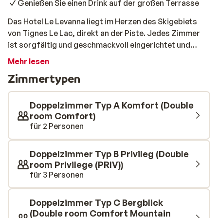
Genießen Sie einen Drink auf der großen Terrasse
Das Hotel Le Levanna liegt im Herzen des Skigebiets
von Tignes Le Lac, direkt an der Piste. Jedes Zimmer
ist sorgfältig und geschmackvoll eingerichtet und
verfügt über einen eigenen Balkon mit Liege. Morgens
Mehr lesen
erwartet Sie im Restaurant des Hotels ein köstliches
Zimmertypen
französisches Frühstücksbuffet. Danach können Sie
direkt vom Hotel aus auf die Piste gehen!
Doppelzimmer Typ A Komfort (Double
room Comfort)
für 2 Personen
Doppelzimmer Typ B Privileg (Double
room Privilege (PRIV))
für 3 Personen
Doppelzimmer Typ C Bergblick
(Double room Comfort Mountain