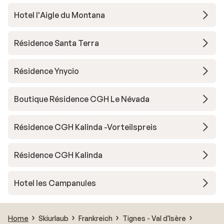
Hotel l'Aigle du Montana
Résidence Santa Terra
Résidence Ynycio
Boutique Résidence CGH Le Névada
Résidence CGH Kalinda -Vorteilspreis
Résidence CGH Kalinda
Hotel les Campanules
Home
Skiurlaub
Frankreich
Tignes - Val d'Isère