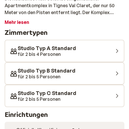
Apartmentkomplex in Tignes Val Claret, der nur 50
Meter von den Pisten entfernt liegt. Der Komplex
verfügt über komfortable Wohnungen mit einem
Mehr lesen
Balkon oder einer Terrasse, einer voll ausgestatteten
Zimmertypen
Küchenzeile und einem Badezimmer. Die Residence Plein
Soleil ist der ideale Ausgangspunkt für einen
Wintersporturlaub in Tignes. Die Wohnungen der
Studio Typ A Standard
Residence Plein Soleil sind geräumig und komfortabel
für 2 bis 4 Personen
eingerichtet. Sie verfügen über alle Annehmlichkeiten,
die Sie für einen erholsamen Urlaub benötigen.
Studio Typ B Standard
für 2 bis 5 Personen
Studio Typ C Standard
für 2 bis 5 Personen
Einrichtungen