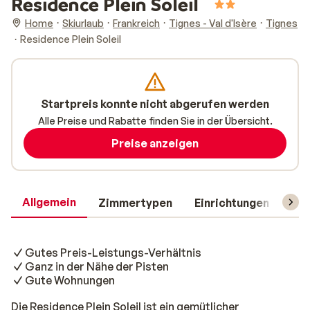
Residence Plein Soleil
Home
Skiurlaub
Frankreich
Tignes - Val d'Isère
Tignes
Residence Plein Soleil
Startpreis konnte nicht abgerufen werden
Alle Preise und Rabatte finden Sie in der Übersicht.
Preise anzeigen
Allgemein
Zimmertypen
Einrichtungen
Rei
Gutes Preis-Leistungs-Verhältnis
Ganz in der Nähe der Pisten
Gute Wohnungen
Die Residence Plein Soleil ist ein gemütlicher