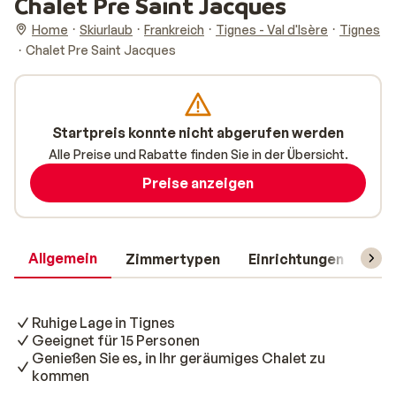
Chalet Pre Saint Jacques
Home
Skiurlaub
Frankreich
Tignes - Val d'Isère
Tignes
Chalet Pre Saint Jacques
Startpreis konnte nicht abgerufen werden
Alle Preise und Rabatte finden Sie in der Übersicht.
Preise anzeigen
Allgemein
Zimmertypen
Einrichtungen
Rei
Ruhige Lage in Tignes
Geeignet für 15 Personen
Genießen Sie es, in Ihr geräumiges Chalet zu
kommen