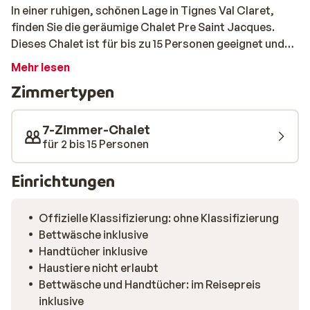
In einer ruhigen, schönen Lage in Tignes Val Claret,
finden Sie die geräumige Chalet Pre Saint Jacques.
Dieses Chalet ist für bis zu 15 Personen geeignet und
verfügt über 6 Schlafzimmer, 5 Badezimmer und ein
Mehr lesen
schönes Wohnzimmer mit Küche. Das Zentrum, der
Zimmertypen
Skilift und die Skipisten sind nur 500 Meter entfernt.
7-Zimmer-Chalet
für 2 bis 15 Personen
Einrichtungen
Offizielle Klassifizierung: ohne Klassifizierung
Bettwäsche inklusive
Handtücher inklusive
Haustiere nicht erlaubt
Bettwäsche und Handtücher: im Reisepreis
inklusive