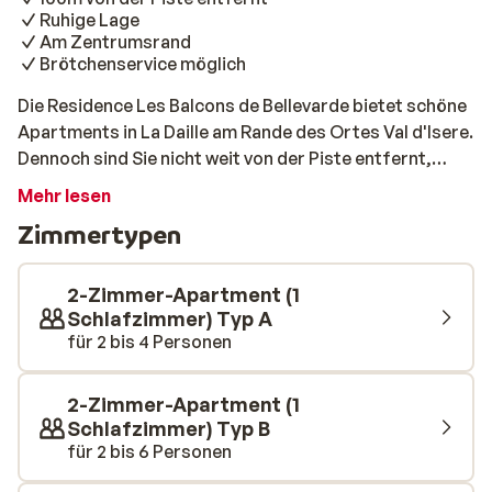
Ruhige Lage
Am Zentrumsrand
Brötchenservice möglich
Die Residence Les Balcons de Bellevarde bietet schöne
Apartments in La Daille am Rande des Ortes Val d'Isere.
Dennoch sind Sie nicht weit von der Piste entfernt,
diese ist nur 100m von der Unterkunft entfernt ist. So
Mehr lesen
können Sie Ihren Skitag ganz bequem beginnen. Die
Zimmertypen
geräumigen Apartments sind komfortabel und
geschmackvoll eingerichtet. Nach einem langen Tag
auf der Piste können Sie den charmanten Ortskern von
2-Zimmer-Apartment (1
Val d'Isere kennen lernen. Hier finden Sie viele gute
Schlafzimmer) Typ A
für 2 bis 4 Personen
Restaurants, Bars und schöne Geschäfte.
2-Zimmer-Apartment (1
Schlafzimmer) Typ B
für 2 bis 6 Personen