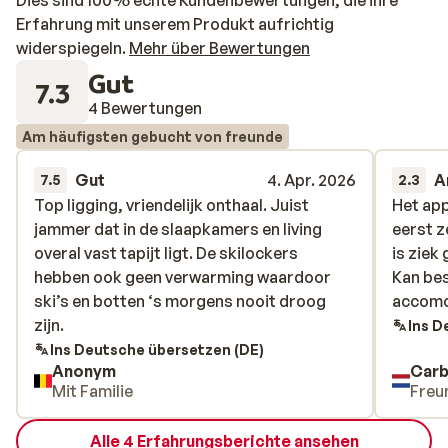
Dies sind 100% echte Kundenbewertungen, die ihre
Erfahrung mit unserem Produkt aufrichtig
widerspiegeln.
Mehr über Bewertungen
Gut
7.3
4 Bewertungen
Am häufigsten gebucht von freunde
Gut
4. Apr. 2026
A
7.5
2.3
Top ligging, vriendelijk onthaal. Juist
Top ligging, vriendelijk onthaal. Juist
Het ap
Het ap
jammer dat in de slaapkamers en living
jammer dat in de slaapkamers en living
eerst z
eerst z
overal vast tapijt ligt. De skilockers
overal vast tapijt ligt. De skilockers
is ziek
is ziek
hebben ook geen verwarming waardoor
hebben ook geen verwarming waardoor
Kan bes
Kan bes
ski’s en botten ‘s morgens nooit droog
ski’s en botten ‘s morgens nooit droog
accomo
accomo
zijn.
zijn.
Ins D
Ins Deutsche übersetzen (DE)
Anonym
Carb
Mit Familie
Freu
Alle 4 Erfahrungsberichte ansehen