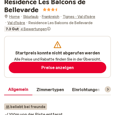
Residence Les Balcons de
Bellevarde
Home
Skiurlaub
Frankreich
Tignes - Val d'Isère
Val d'Isère
Residence Les Balcons de Bellevarde
7.3 Gut
4 Bewertungen
Startpreis konnte nicht abgerufen werden
Alle Preise und Rabatte finden Sie in der Übersicht.
Preise anzeigen
Allgemein
Zimmertypen
Einrichtungen
Rei
beliebt bei freunde
100m von der Piste entfernt