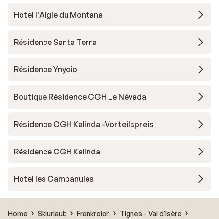
Hotel l'Aigle du Montana
Résidence Santa Terra
Résidence Ynycio
Boutique Résidence CGH Le Névada
Résidence CGH Kalinda -Vorteilspreis
Résidence CGH Kalinda
Hotel les Campanules
Home
Skiurlaub
Frankreich
Tignes - Val d'Isère