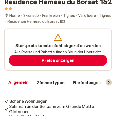
Résidence Hameau du Borsat 1&2
Home
Skiurlaub
Frankreich
Tignes - Val d'Isère
Tignes
Résidence Hameau du Borsat 1&2
Startpreis konnte nicht abgerufen werden
Alle Preise und Rabatte finden Sie in der Übersicht.
Preise anzeigen
Allgemein
Zimmertypen
Einrichtungen
Rei
Schöne Wohnungen
Sehr nah an der Seilbahn zum Grande Motte
Gletscher