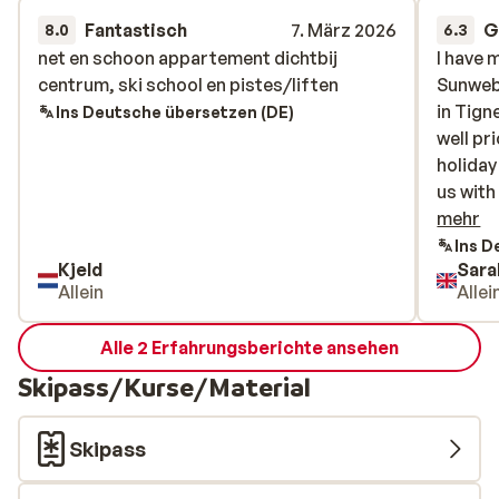
Fantastisch
7. März 2026
G
8.0
6.3
net en schoon appartement dichtbij
net en schoon appartement dichtbij
I have 
I have 
centrum, ski school en pistes/liften
centrum, ski school en pistes/liften
Sunweb 
Sunweb 
in Tign
in Tign
Ins Deutsche übersetzen (DE)
well pr
well pr
holiday
holiday
us with 
us with 
booked
mehr
transfe
Ins D
Kjeld
Sara
(throug
Allein
Allei
super l
chatting
Alle 2 Erfahrungsberichte ansehen
inconve
town, b
Skipass/Kurse/Material
then to
informe
Skipass
check o
my suit