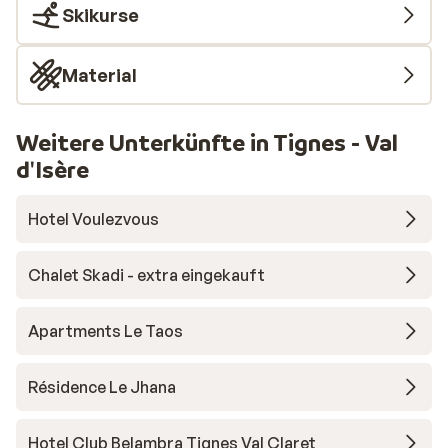
4.40am.
Skikurse
girl on 
apartme
Material
Chaude 
pretty 
and com
Weitere Unterkünfte in Tignes - Val
had all
d'Isère
view fr
pretty 
Hotel Voulezvous
room. T
convien
Chalet Skadi - extra eingekauft
amazing
Tignes 
Sunweb 
Apartments Le Taos
experie
what th
Résidence Le Jhana
Hotel Club Belambra Tignes Val Claret