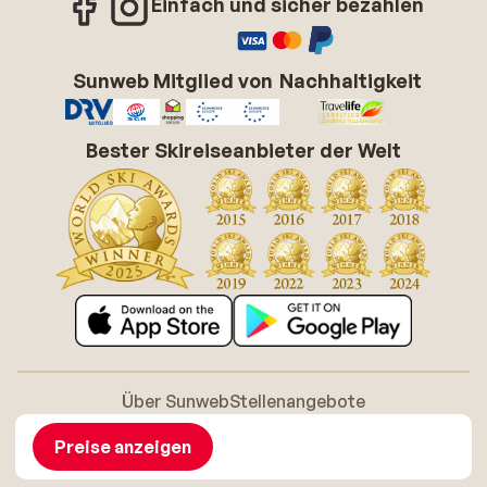
Einfach und sicher bezahlen
Sunweb Mitglied von
Nachhaltigkeit
Bester Skireiseanbieter der Welt
Über Sunweb
Stellenangebote
Allgemeine Geschäftsbedingungen (AGB)
Cookie-Richtlinie
Barrierefreiheitserklarung
Disclaimer
Preise anzeigen
Sitemap