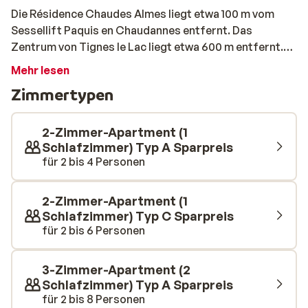
Die Résidence Chaudes Almes liegt etwa 100 m vom
Sessellift Paquis en Chaudannes entfernt. Das
Zentrum von Tignes le Lac liegt etwa 600 m entfernt.
Die Résidence bietet verschiedene Arten von
Mehr lesen
Apartments. Von Studios für bis zu 2 Personen bis zu
Zimmertypen
2-Zimmer-Apartments für bis zu 8 Personen. Die
Apartments haben eine Gemeinsamkeit, dass sie alle
ordentlich eingerichtet und mit den notwendigen
2-Zimmer-Apartment (1
Annehmlichkeiten wie einer ordentlichen Küchenzeile
Schlafzimmer) Typ A Sparpreis
für 2 bis 4 Personen
ausgestattet sind.
2-Zimmer-Apartment (1
Schlafzimmer) Typ C Sparpreis
für 2 bis 6 Personen
3-Zimmer-Apartment (2
Schlafzimmer) Typ A Sparpreis
für 2 bis 8 Personen