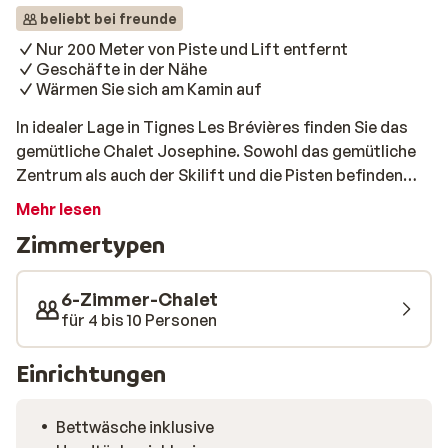
beliebt bei freunde
Nur 200 Meter von Piste und Lift entfernt
Geschäfte in der Nähe
Wärmen Sie sich am Kamin auf
In idealer Lage in Tignes Les Brévières finden Sie das
gemütliche Chalet Josephine. Sowohl das gemütliche
Zentrum als auch der Skilift und die Pisten befinden
sich nur 200 Meter entfernt. Es verfügt über ein
Mehr lesen
schönes Wohnzimmer mit Kamin, eine moderne Küche,
Zimmertypen
5 separate Schlafzimmer und 5 Badezimmer. Darüber
hinaus verfügt das Chalet über eine sonnige Terrasse
mit Blick auf die Umgebung.
6-Zimmer-Chalet
für 4 bis 10 Personen
Einrichtungen
Bettwäsche inklusive