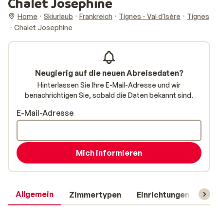
Chalet Josephine
Home
Skiurlaub
Frankreich
Tignes - Val d'Isère
Tignes
Chalet Josephine
Neugierig auf die neuen Abreisedaten?
Hinterlassen Sie Ihre E-Mail-Adresse und wir
benachrichtigen Sie, sobald die Daten bekannt sind.
E-Mail-Adresse
Mich informieren
Allgemein
Zimmertypen
Einrichtungen
Rei