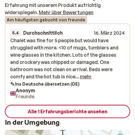
Erfahrung mit unserem Produkt aufrichtig
widerspiegeln.
Mehr über Bewertungen
Am häufigsten gebucht von freunde
Durchschnittlich
16. März 2024
5.4
Chalet was fine for 5 people but would have
Chalet was fine for 5 people but would have
struggled with more. <10 of mugs, tumblers and
struggled with more. <10 of mugs, tumblers and
wine glasses in the kitchen. Lots of the glasses
wine glasses in the kitchen. Lots of the glasses
and crockery was chipped or damaged. One
and crockery was chipped or damaged. One
bathroom was not clean on arrival. Beds were
bathroom was not clean on arrival. Beds were
comfy and the hot tub is nice.
comfy and the hot tub is nice...
mehr
Ins Deutsche übersetzen (DE)
Anonym
Freunde
Alle 1 Erfahrungsberichte ansehen
In der Umgebung