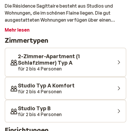
Die Résidence Sagittaire besteht aus Studios und
Wohnungen, die im schönen Flaine liegen. Die gut
ausgestatteten Wohnungen verfügen über einen
eigenen Balkon und einen Skiabstellraum sowie über
Mehr lesen
eine moderne Küchenzeile mit Backofen, Mikrowelle
Zimmertypen
und Geschirrspüler. Die Wohnungen sind komfortabel
eingerichtet und können bis zu 4 Personen
beherbergen. Die Residenz ist nur 250 Meter von den
2-Zimmer-Apartment (1
Pisten entfernt und in der Nähe befinden sich einige
Schlafzimmer) Typ A
für 2 bis 4 Personen
Geschäfte.
Studio Typ A Komfort
für 2 bis 4 Personen
Studio Typ B
für 2 bis 4 Personen
Einrichtungen