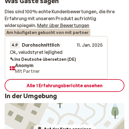
Was Gäste sagen
Dies sind 100% echte Kundenbewertungen, die ihre
Erfahrung mit unserem Produkt aufrichtig
widerspiegeln.
Mehr über Bewertungen
Am häufigsten gebucht von mit partner
Durchschnittlich
11. Jan. 2025
4.9
Ok, veludstyret lejlighed
Ok, veludstyret lejlighed
Ins Deutsche übersetzen (DE)
Anonym
Mit Partner
Alle 1 Erfahrungsberichte ansehen
In der Umgebung