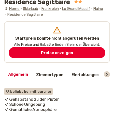
Résidence Sagittaire
Home
Skiurlaub
Frankreich
Le Grand Massif
Flaine
Résidence Sagittaire
Startpreis konnte nicht abgerufen werden
Alle Preise und Rabatte finden Sie in der Übersicht.
Preise anzeigen
Allgemein
Zimmertypen
Einrichtungen
Rei
beliebt bei mit partner
Gehabstand zu den Pisten
Schöne Umgebung
Gemütliche Atmosphäre