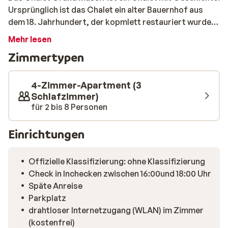
Ursprünglich ist das Chalet ein alter Bauernhof aus
dem 18. Jahrhundert, der kopmlett restauriert wurde.
Das Chalet befindet sich in ruhiger, aber dennoch
Mehr lesen
fantastischer Lage. Unteranderem liegen der Skilift
Zimmertypen
und die Pisten nur 2km von der Unterkunft entfernt.
Das Chalet ist einfach und traditionell eingerichtet. Es
gibt ein gemütliches Wohn-/Esszimmer mit offener
4-Zimmer-Apartment (3
Küche. Das Zentrum vom Morillon liegt 2km entfernt
Schlafzimmer)
für 2 bis 8 Personen
und ist bei genügend Schnee auch auf Skiern zu
erreichen. Nämlich über die blaue Labérieu Piste, die
entlang des Chalets verläuft. Diese Piste endet im Tal
Einrichtungen
des Dorfes. Hier können Sie sich ein leckeres
Abendessen in einem der schönen Restaurants gönnen.
Offizielle Klassifizierung: ohne Klassifizierung
Check in Inchecken zwischen 16:00und 18:00 Uhr
Späte Anreise
Parkplatz
drahtloser Internetzugang (WLAN) im Zimmer
(kostenfrei)