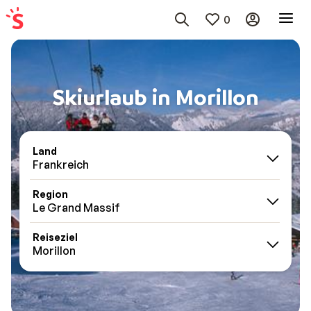
0
Skiurlaub in Morillon
Land
Frankreich
Region
Le Grand Massif
Reiseziel
Morillon