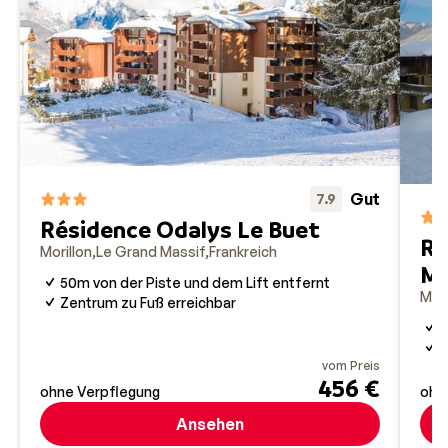
Gut
7.9
Résidence Odalys Le Buet
Ré
Morillon
Le Grand Massif
Frankreich
Ma
50m von der Piste und dem Lift entfernt
Mori
Zentrum zu Fuß erreichbar
I
vom Preis
456 €
ohne Verpflegung
ohn
Ansehen