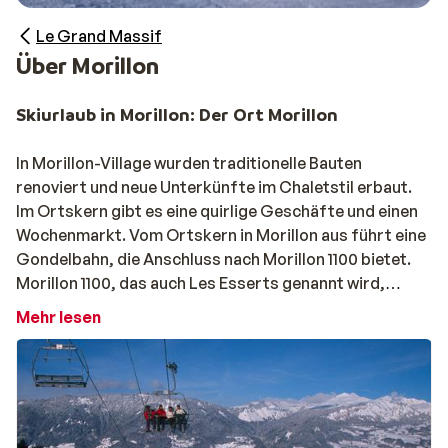
Le Grand Massif
Über Morillon
Skiurlaub in Morillon: Der Ort Morillon
In Morillon-Village wurden traditionelle Bauten
renoviert und neue Unterkünfte im Chaletstil erbaut.
Im Ortskern gibt es eine quirlige Geschäfte und einen
Wochenmarkt. Vom Ortskern in Morillon aus führt eine
Gondelbahn, die Anschluss nach Morillon 1100 bietet.
Morillon 1100, das auch Les Esserts genannt wird,
wurde speziell für den Skisport errichtet.
Mehr lesen
Winterurlaub in Morillon: Unterkünfte direkt an
der Piste
Alle Gebäude liegen direkt an der Piste. Morillon 1100 ist
ideal für Familien mit Kindern, da es teils autofrei ist