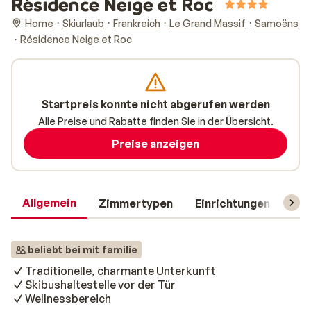
Résidence Neige et Roc
Home
Skiurlaub
Frankreich
Le Grand Massif
Samoëns
Résidence Neige et Roc
Startpreis konnte nicht abgerufen werden
Alle Preise und Rabatte finden Sie in der Übersicht.
Preise anzeigen
Allgemein
Zimmertypen
Einrichtungen
Rei
beliebt bei mit familie
Traditionelle, charmante Unterkunft
Skibushaltestelle vor der Tür
Wellnessbereich