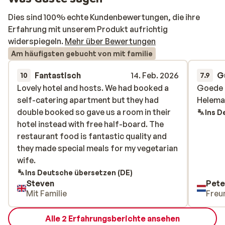
Dies sind 100% echte Kundenbewertungen, die ihre
Erfahrung mit unserem Produkt aufrichtig
widerspiegeln.
Mehr über Bewertungen
Am häufigsten gebucht von mit familie
Fantastisch
14. Feb. 2026
G
10
7.9
Lovely hotel and hosts. We had booked a
Lovely hotel and hosts. We had booked a
Goede 
Goede 
self-catering apartment but they had
self-catering apartment but they had
Helemaa
Helemaa
double booked so gave us a room in their
double booked so gave us a room in their
Ins D
hotel instead with free half-board. The
hotel instead with free half-board. The
restaurant food is fantastic quality and
restaurant food is fantastic quality and
they made special meals for my vegetarian
they made special meals for my vegetarian
wife.
wife.
Ins Deutsche übersetzen (DE)
Steven
Pete
Mit Familie
Freu
Alle 2 Erfahrungsberichte ansehen