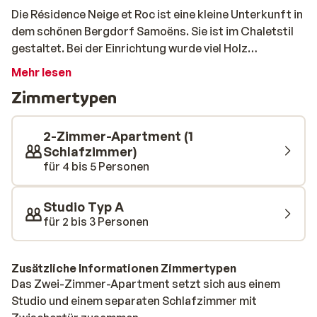
Die Résidence Neige et Roc ist eine kleine Unterkunft in
dem schönen Bergdorf Samoëns. Sie ist im Chaletstil
gestaltet. Bei der Einrichtung wurde viel Holz
verwendet, was eine besonders gemütliche
Mehr lesen
Atmosphäre erzeugt. Die Lage ist ideal: Der Lift
Zimmertypen
befindet sich in ca. 800 Metern Entfernung und der
Skibus, der Sie dort hin bringt, hält direkt neben dem
Hotel. Die Studios sind im traditionellen Stil
2-Zimmer-Apartment (1
eingerichtet. Die Wände sind mit Holz verkleidet und es
Schlafzimmer)
für 4 bis 5 Personen
wurden viele typische Dekorationselemente benutzt,
die für eine authentische Atmosphäre sorgen. Im
Wellnessbereich können Sie sich nach einem langen Tag
Studio Typ A
auf der Piste wieder aufwärmen. Hier finden Sie ein
für 2 bis 3 Personen
Hallenbad, eine Sauna, Hamam und auch einen
Whirlpool. So sind Sie am folgenden Tag wieder fit für
Zusätzliche Informationen Zimmertypen
die Piste!
Das Zwei-Zimmer-Apartment setzt sich aus einem
Studio und einem separaten Schlafzimmer mit