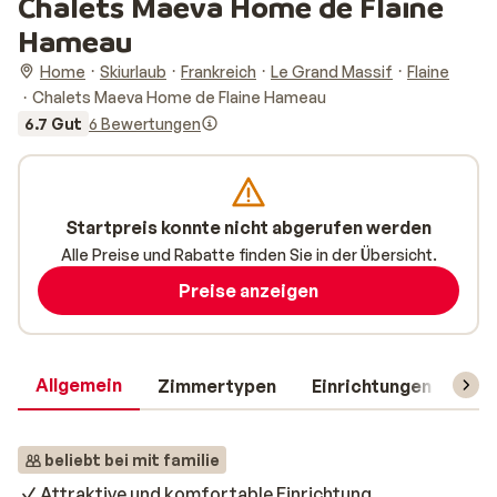
Chalets Maeva Home de Flaine
Hameau
Home
Skiurlaub
Frankreich
Le Grand Massif
Flaine
Chalets Maeva Home de Flaine Hameau
6.7 Gut
6 Bewertungen
Startpreis konnte nicht abgerufen werden
Alle Preise und Rabatte finden Sie in der Übersicht.
Preise anzeigen
Allgemein
Zimmertypen
Einrichtungen
Rei
beliebt bei mit familie
Attraktive und komfortable Einrichtung