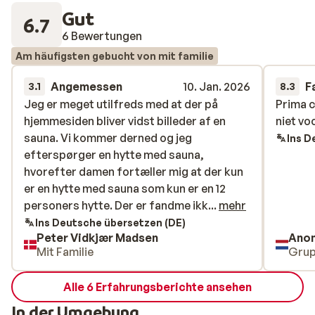
Gut
6.7
6 Bewertungen
Am häufigsten gebucht von mit familie
Angemessen
10. Jan. 2026
F
3.1
8.3
Jeg er meget utilfreds med at der på
Jeg er meget utilfreds med at der på
Prima c
Prima c
hjemmesiden bliver vidst billeder af en
hjemmesiden bliver vidst billeder af en
niet vo
niet vo
sauna. Vi kommer derned og jeg
sauna. Vi kommer derned og jeg
Ins D
efterspørger en hytte med sauna,
efterspørger en hytte med sauna,
hvorefter damen fortæller mig at der kun
hvorefter damen fortæller mig at der kun
er en hytte med sauna som kun er en 12
er en hytte med sauna som kun er en 12
personers hytte. Der er fandme ikke godt
personers hytte. Der er fandme ikk...
mehr
nok, når man booker en hytte, hvor der
Ins Deutsche übersetzen (DE)
Peter Vidkjær Madsen
Ano
vises i billederne at der er sauna i dem! Det
Mit Familie
Gru
var grunden til at vi bookede netop sådan
en hytte.
Alle 6 Erfahrungsberichte ansehen
In der Umgebung