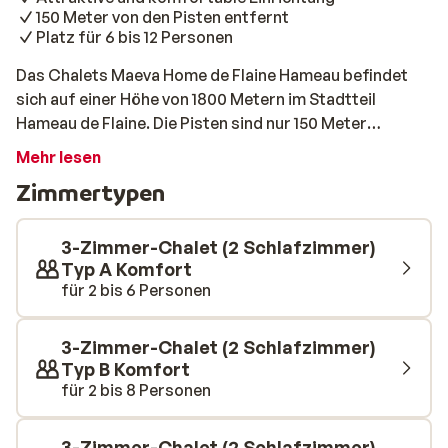
150 Meter von den Pisten entfernt
Platz für 6 bis 12 Personen
Das Chalets Maeva Home de Flaine Hameau befindet
sich auf einer Höhe von 1800 Metern im Stadtteil
Hameau de Flaine. Die Pisten sind nur 150 Meter
entfernt, so dass Sie morgens nur ein kurzes Stück
Mehr lesen
laufen müssen. Die Chalets haben ein attraktives und
Zimmertypen
traditionelles Interieur und bieten viel Komfort
während Ihres Aufenthalts. Darüber hinaus bieten die
größten Chalets Platz für bis zu 12 Personen. Perfekt
3-Zimmer-Chalet (2 Schlafzimmer)
für eine große Familie oder eine Gruppe von Freunden!
Typ A Komfort
für 2 bis 6 Personen
Nach einem Tag auf der Piste ist es wunderbar, hierher
nach Hause zu kommen, sich am Kamin aufzuwärmen
oder am großen Esstisch ein Spieleabend zu
3-Zimmer-Chalet (2 Schlafzimmer)
veranstalten.
Typ B Komfort
für 2 bis 8 Personen
3-Zimmer-Chalet (2 Schlafzimmer)