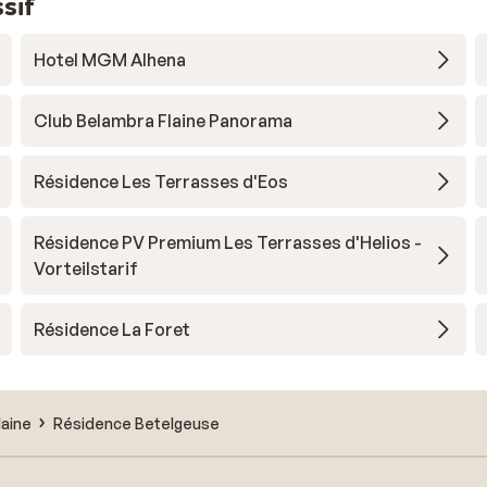
sif
Hotel MGM Alhena
Club Belambra Flaine Panorama
Résidence Les Terrasses d'Eos
Résidence PV Premium Les Terrasses d'Helios -
Vorteilstarif
Résidence La Foret
laine
Résidence Betelgeuse