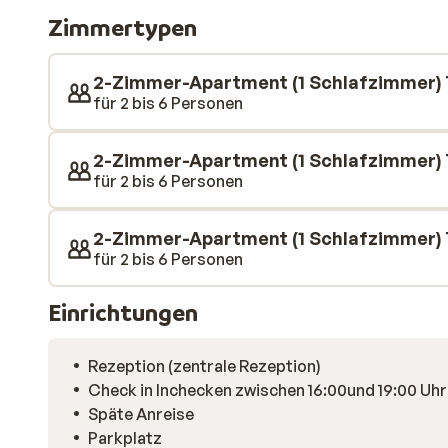
gehen. Hier finden Sie diverse schöne Geschäfte und 
Zimmertypen
mit einem leckeren Abendessen und einem guten Glas
2-Zimmer-Apartment (1 Schlafzimmer)
für 2 bis 6 Personen
2-Zimmer-Apartment (1 Schlafzimmer) 
für 2 bis 6 Personen
2-Zimmer-Apartment (1 Schlafzimmer)
für 2 bis 6 Personen
Einrichtungen
Rezeption (zentrale Rezeption)
Check in Inchecken zwischen 16:00und 19:00 Uhr
Späte Anreise
Parkplatz