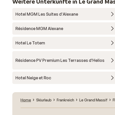
Weitere Unterkünfte in Le Grand Mas
Hotel MGM Les Suites d'Alexane
Résidence MGM Alexane
Hotel Le Totem
Résidence PV Premium Les Terrasses d'Helios
Hotel Neige et Roc
Home
Skiurlaub
Frankreich
Le Grand Massif
F