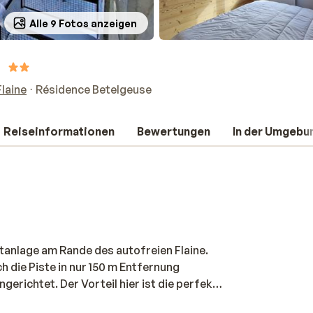
Alle 9 Fotos anzeigen
Flaine
Résidence Betelgeuse
Reiseinformationen
Bewertungen
In der Umgebu
tanlage am Rande des autofreien Flaine.
ch die Piste in nur 150 m Entfernung
gerichtet. Der Vorteil hier ist die perfekte
r Piste können Sie zu Fuß ins Zentrum