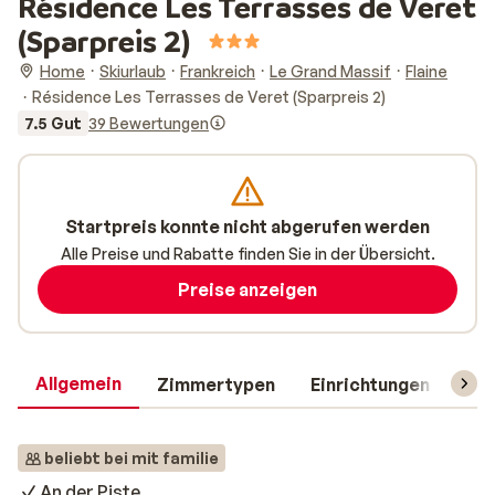
Résidence Les Terrasses de Veret
(Sparpreis 2)
Home
Skiurlaub
Frankreich
Le Grand Massif
Flaine
Résidence Les Terrasses de Veret (Sparpreis 2)
7.5 Gut
39 Bewertungen
Startpreis konnte nicht abgerufen werden
Alle Preise und Rabatte finden Sie in der Übersicht.
Preise anzeigen
Allgemein
Zimmertypen
Einrichtungen
Rei
beliebt bei mit familie
An der Piste