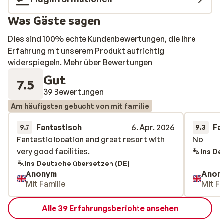
Was Gäste sagen
Dies sind 100% echte Kundenbewertungen, die ihre
Erfahrung mit unserem Produkt aufrichtig
widerspiegeln.
Mehr über Bewertungen
Gut
7.5
39 Bewertungen
Am häufigsten gebucht von mit familie
Fantastisch
6. Apr. 2026
F
9.7
9.3
Fantastic location and great resort with
Fantastic location and great resort with
No
No
very good facilities.
very good facilities.
Ins D
Ins Deutsche übersetzen (DE)
Anonym
Ano
Mit Familie
Mit F
Alle 39 Erfahrungsberichte ansehen