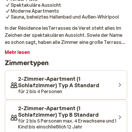
Spektakuläre Aussicht
Moderne Apartments
Sauna, beheiztes Hallenbad und Außen-Whirlpool
In der Résidence lesTerrasses de Veret steht alles im
Zeichen der spektakulären Aussicht. Sowie der Name
es schon sagt, haben alle Zimmer eine große Terrasse
oder einen Balkon. Hier kann man wunderbar die warme
Mehr lesen
Wintersonne genießen. Auch bei schlechtem Wetter
Zimmertypen
können Sie die Aussicht weiterhin genießen, durch die
Großen durchlaufenden Fenster in Ihrem Apartment.
Die Piste verläuft direkt neben der Unterkunft entlang
2-Zimmer-Apartment (1
und auch das Zentrum ist leicht zu Fuß zu erreichen. Die
Schlafzimmer) Typ A Standard
für 2 bis 4 Personen
Apartments sind modern eingerichtet. Nach einem Tag
auf der Piste kann man hier wunderbar entspannen. In
der Lobby kann man am knisternden Kamin ein leckeres
2-Zimmer-Apartment (1
Glas Wein genießen. Müde Muskeln kann man im
Schlafzimmer) Typ B Standard
Hallenbad, der Sauna oder im Whirlpool entspannen. So
für 2 bis 5 Personen max. 4 Erwachsene und 1
Kind bis einschließlich 12 Jahr
kann man es sich gut gehen lassen!