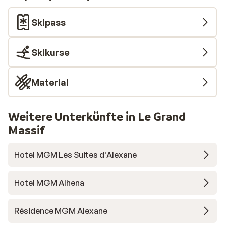
een doolhof. Na paar dagen hadden we de
weg door! Verder dicht in de buurt van
Skipass
supermarkt, winkels en restaurants! We
komen hier zeker nog een keer terug!
Skikurse
Material
Weitere Unterkünfte in Le Grand
Massif
Hotel MGM Les Suites d'Alexane
Hotel MGM Alhena
Résidence MGM Alexane