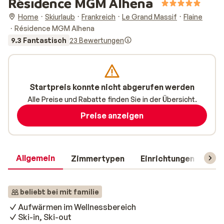
Résidence MGM Alhena
Home
Skiurlaub
Frankreich
Le Grand Massif
Flaine
Résidence MGM Alhena
9.3 Fantastisch
23 Bewertungen
Startpreis konnte nicht abgerufen werden
Alle Preise und Rabatte finden Sie in der Übersicht.
Preise anzeigen
Allgemein
Zimmertypen
Einrichtungen
Rei
beliebt bei mit familie
Aufwärmen im Wellnessbereich
Ski-in, Ski-out