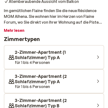
Atemberaubende Aussicht vom Balkon
Im gemütlichen Flaine finden Sie die neue Résidence
MGM Alhena. Sie wohnen hier im Herzen von Flaine
Forum, wo Sie direkt von Ihrer Wohnung auf die Piste
gehen und Ihren Skitag beginnen können. Die Résidence
Mehr lesen
MGM Alhena ist perfekt gelegen und bietet Ski-in- und
Zimmertypen
Ski-out-Möglichkeiten. Jede Wohnung ist eine Oase
des Komforts mit geräumigen Zimmern, voll
ausgestatteten Küchen und stilvollem Interieur. Aber
2-Zimmer-Apartment (1
das eigentliche Highlight? Der große Balkon mit Blick
Schlafzimmer) Typ A
für 1 bis 4 Personen
auf die majestätischen Berge, von dem aus Sie eine
atemberaubende Aussicht haben. Nach einem
anstrengenden Tag auf der Piste ist es an der Zeit, sich
3-Zimmer-Apartment (2
im Wellnessbereich zu entspannen. Hier finden Sie ein
Schlafzimmer) Typ A
beheiztes Hallenbad, Whirlpool, Sauna, Hammam und
für 1 bis 6 Personen
Fitness. Sie werden sich zweifellos entspannen!
3-Zimmer-Apartment (2
Schlafzimmer) Typ B