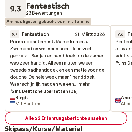
Fantastisch
9.3
23 Bewertungen
Am häufigsten gebucht von mit familie
Fantastisch
21. März 2026
F
9.7
9.6
Prima appartement. Ruime kamers.
Prima appartement. Ruime kamers.
Perfect
Perfect
Zwembad en wellness heerlijk en veel
Zwembad en wellness heerlijk en veel
stay an
stay an
gebruikt. Badjas en handdoek op de kamer
gebruikt. Badjas en handdoek op de kamer
adults 
adults 
was zeer handig. Alleen misten we een
was zeer handig. Alleen misten we een
Ins D
tweede badhanddoek en een matje voor de
tweede badhanddoek en een matje voor de
douche. De hele week maar 1 handdoek.
douche. De hele week maar 1 handdoek.
Waarschijnlijk hadden we een extra kunnen
Waarschijnlijk hadden we een...
mehr
vragen maar wel handig als dat in het begin
Ins Deutsche übersetzen (DE)
Birgit
Ano
van de vakantie al ligt. Ligging is perfect.
Mit Partner
Alle
Ski in ski out. Skilocker ruimte is wel
bloedheet. Maar je handschoenen en
Alle 23 Erfahrungsberichte ansehen
skischoenen zijn heerlijk warm in de
ochtend. Het hele complex is wel beetje
Skipass/Kurse/Material