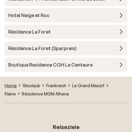
Hotel Neige et Roc
Résidence La Foret
Résidence La Foret (Sparpreis)
Boutique Residence CGH Le Centaure
Home
Skiurlaub
Frankreich
Le Grand Massif
Flaine
Résidence MGM Alhena
Reiseziele