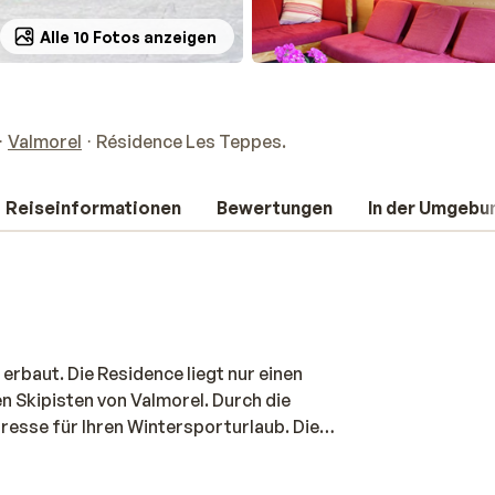
Alle 10 Fotos anzeigen
Valmorel
Résidence Les Teppes.
Reiseinformationen
Bewertungen
In der Umgebu
erbaut. Die Residence liegt nur einen
 Skipisten von Valmorel. Durch die
dresse für Ihren Wintersporturlaub. Die
 einem Apartment, welche komfortable und
nehmlichkeiten, die Sie für einen