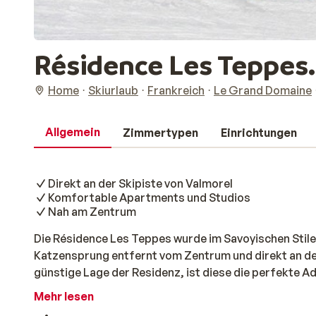
Résidence Les Teppes.
Home
Skiurlaub
Frankreich
Le Grand Domaine
Allgemein
Zimmertypen
Einrichtungen
Direkt an der Skipiste von Valmorel
Komfortable Apartments und Studios
Nah am Zentrum
Die Résidence Les Teppes wurde im Savoyischen Stile 
Katzensprung entfernt vom Zentrum und direkt an den
günstige Lage der Residenz, ist diese die perfekte A
Résidence Les Teppes besteht aus einem Studio und
Mehr lesen
gemütlich eingerichtet sind. Sie verfügen über alle An