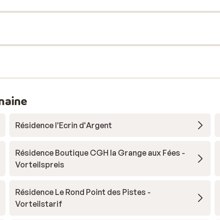
maine
Résidence l'Ecrin d'Argent
Résidence Boutique CGH la Grange aux Fées -
Vorteilspreis
Résidence Le Rond Point des Pistes -
Vorteilstarif