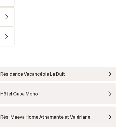
Résidence Vacancéole La Duit
Hôtel Casa Moho
Rés. Maeva Home Athamante et Valériane