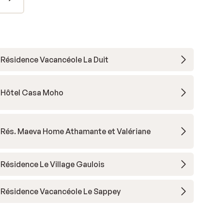
Résidence Vacancéole La Duit
Hôtel Casa Moho
Rés. Maeva Home Athamante et Valériane
Résidence Le Village Gaulois
Résidence Vacancéole Le Sappey