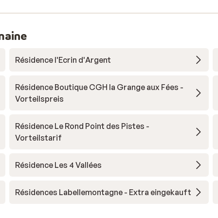
maine
Résidence l'Ecrin d'Argent
Résidence Boutique CGH la Grange aux Fées -
Vorteilspreis
Résidence Le Rond Point des Pistes -
Vorteilstarif
Résidence Les 4 Vallées
Résidences Labellemontagne - Extra eingekauft