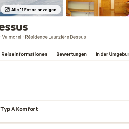
Alle 11 Fotos anzeigen
Dessus
Valmorel
Résidence Laurzière Dessus
Reiseinformationen
Bewertungen
In der Umgebu
 Typ A Komfort