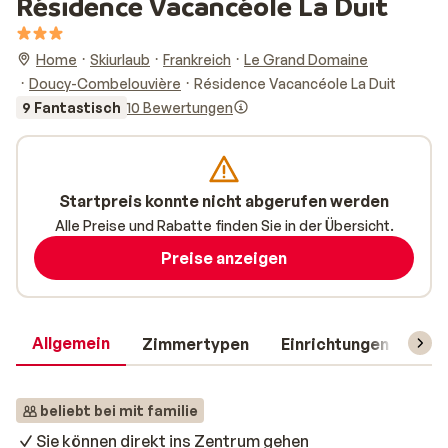
Résidence Vacancéole La Duit
Home
Skiurlaub
Frankreich
Le Grand Domaine
Doucy-Combelouvière
Résidence Vacancéole La Duit
9 Fantastisch
10 Bewertungen
Startpreis konnte nicht abgerufen werden
Alle Preise und Rabatte finden Sie in der Übersicht.
Preise anzeigen
Allgemein
Zimmertypen
Einrichtungen
Rei
beliebt bei mit familie
Sie können direkt ins Zentrum gehen