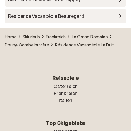
Résidence Vacancéole Beauregard
Home
Skiurlaub
Frankreich
Le Grand Domaine
Doucy-Combelouvière
Résidence Vacancéole La Duit
Reiseziele
Österreich
Frankreich
Italien
Top Skigebiete