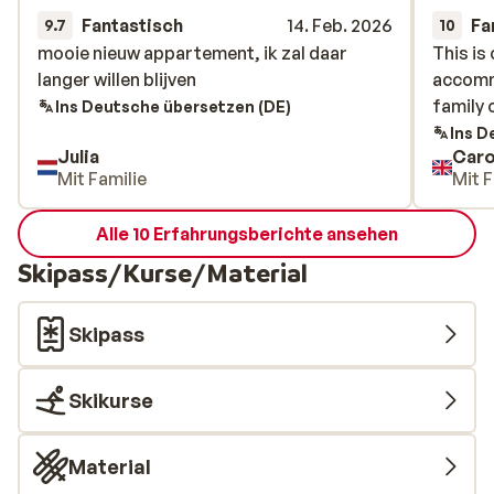
Fantastisch
14. Feb. 2026
Fa
9.7
10
mooie nieuw appartement, ik zal daar
mooie nieuw appartement, ik zal daar
This is
This is
langer willen blijven
langer willen blijven
accommo
accommo
family 
family 
Ins Deutsche übersetzen (DE)
Ins D
Julia
Caro
Mit Familie
Mit F
Alle 10 Erfahrungsberichte ansehen
Skipass/Kurse/Material
Skipass
Skikurse
Material