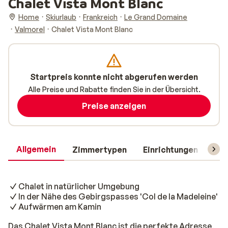
Chalet Vista Mont Blanc
Home
Skiurlaub
Frankreich
Le Grand Domaine
Valmorel
Chalet Vista Mont Blanc
Startpreis konnte nicht abgerufen werden
Alle Preise und Rabatte finden Sie in der Übersicht.
Preise anzeigen
Allgemein
Zimmertypen
Einrichtungen
Rei
Chalet in natürlicher Umgebung
In der Nähe des Gebirgspasses 'Col de la Madeleine'
Aufwärmen am Kamin
Das Chalet Vista Mont Blanc ist die perfekte Adresse,