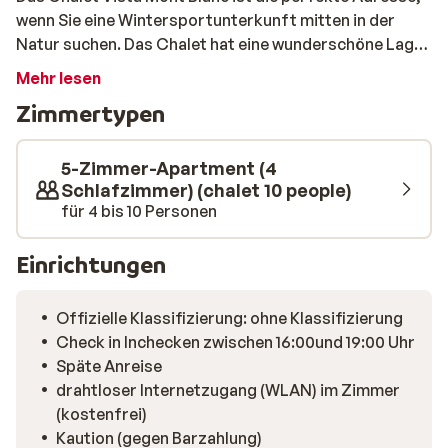
wenn Sie eine Wintersportunterkunft mitten in der
Natur suchen. Das Chalet hat eine wunderschöne Lage
direkt unterhalb des beliebten Gebirgspasses 'Col de
Mehr lesen
la Madeleine'. Die Skipisten sind 1 km entfernt, aber mit
Zimmertypen
dem Auto sind Sie im Handumdrehen hier. Das Chalet
hat ein traditionelles Interieur mit einer schönen alpinen
Atmosphäre. Wärmen Sie sich nach einem Tag im Freien
5-Zimmer-Apartment (4
mit einem leckeren Getränk am knisternden Kamin auf.
Schlafzimmer) (chalet 10 people)
für 4 bis 10 Personen
Dann genießen Sie ein köstliches Abendessen mit der
ganzen Familie am gemütlichen Esstisch.
Einrichtungen
Offizielle Klassifizierung: ohne Klassifizierung
Check in Inchecken zwischen 16:00und 19:00 Uhr
Späte Anreise
drahtloser Internetzugang (WLAN) im Zimmer
(kostenfrei)
Kaution (gegen Barzahlung)