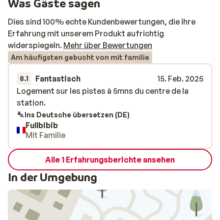
Was Gäste sagen
Dies sind 100% echte Kundenbewertungen, die ihre
Erfahrung mit unserem Produkt aufrichtig
widerspiegeln.
Mehr über Bewertungen
Am häufigsten gebucht von mit familie
Fantastisch
15. Feb. 2025
8.1
Logement sur les pistes à 5mns du centre de la
Logement sur les pistes à 5mns du centre de la
station.
station.
Ins Deutsche übersetzen (DE)
Fullbibib
Mit Familie
Alle 1 Erfahrungsberichte ansehen
In der Umgebung