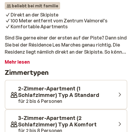
beliebt bei mit familie
Direkt an der Skipiste
100 Meter entfernt vom Zentrum Valmorel's
Komfortable Apartments
Sind Sie gerne einer der ersten auf der Piste? Dann sind
Sie bei der Résidence Les Marches genau richtig. Die
Residenz liegt nämlich direkt an der Skipiste. So könne
Sie als einer der ersten die Pisten benutzen. Die
Mehr lesen
Apartments der Résidence Les Marches sind
Zimmertypen
traditionell und einfach eingerichtet. Von dem
Apartment aus haben Sie eine schöne Aussicht auf die
umliegenden Berge. Das Zentrum von Valmorel liegt im
2-Zimmer-Apartment (1
Laufabstand der Apartments und Abends könne Sie
Schlafzimmer) Typ A Standard
für 2 bis 6 Personen
sich hier in einem der Restaurants mit typisch
französischen Gerichten, kulinarisch verwöhnen
lassen
3-Zimmer-Apartment (2
Schlafzimmer) Typ A Komfort
für 2 bis 8 Personen