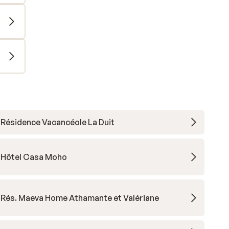
Résidence Vacancéole La Duit
Hôtel Casa Moho
Rés. Maeva Home Athamante et Valériane