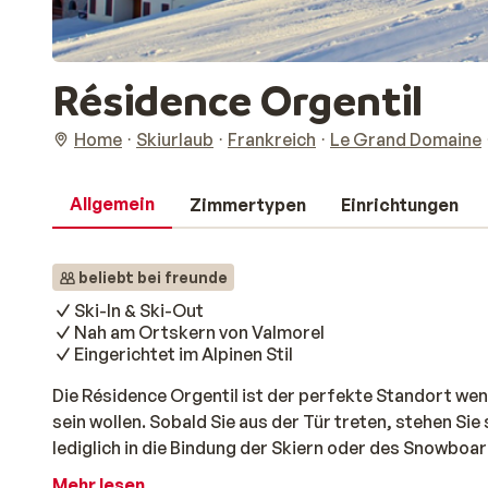
Résidence Orgentil
Home
Skiurlaub
Frankreich
Le Grand Domaine
Allgemein
Zimmertypen
Einrichtungen
beliebt bei freunde
Ski-In & Ski-Out
Nah am Ortskern von Valmorel
Eingerichtet im Alpinen Stil
Die Résidence Orgentil ist der perfekte Standort wen
sein wollen. Sobald Sie aus der Tür treten, stehen Si
lediglich in die Bindung der Skiern oder des Snowbo
anstrengenden Tag auf der Piste können Sie,im 300 
Mehr lesen