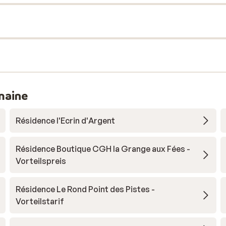
maine
Résidence l'Ecrin d'Argent
Résidence Boutique CGH la Grange aux Fées -
Vorteilspreis
Résidence Le Rond Point des Pistes -
Vorteilstarif