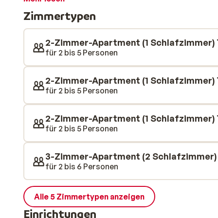
den Tag mit einem Drink ausklingen lassen. Die Apart
Zimmertypen
traditionell gehalten und vermitteln ein traditionell
und des Rotes fühlt es sich hier wahrlich winterlich a
Familie/Freunden sich am Frühstückstisch für den T
2-Zimmer-Apartment (1 Schlafzimmer) 
sich in der Küche ganz nach belieben kulinarisch aust
für 2 bis 5 Personen
Problem! Denn im Ortskern finden Sie verschiedene R
Französischen Küche verwöhnt werden können.
2-Zimmer-Apartment (1 Schlafzimmer) 
für 2 bis 5 Personen
2-Zimmer-Apartment (1 Schlafzimmer)
für 2 bis 5 Personen
3-Zimmer-Apartment (2 Schlafzimmer)
für 2 bis 6 Personen
Alle 5 Zimmertypen anzeigen
Einrichtungen