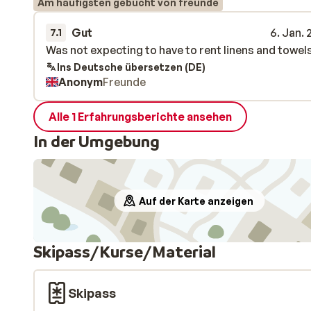
Am häufigsten gebucht von freunde
Gut
6. Jan.
7.1
Was not expecting to have to rent linens and towel
Was not expecting to have to rent linens and towel
Ins Deutsche übersetzen (DE)
Anonym
Freunde
Alle 1 Erfahrungsberichte ansehen
In der Umgebung
Auf der Karte anzeigen
Skipass/Kurse/Material
Skipass