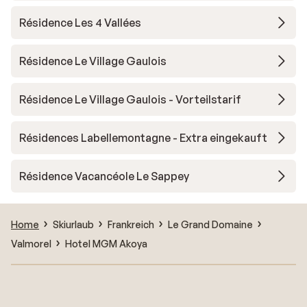
Résidence Les 4 Vallées
Résidence Le Village Gaulois
Résidence Le Village Gaulois - Vorteilstarif
Résidences Labellemontagne - Extra eingekauft
Résidence Vacancéole Le Sappey
Home
Skiurlaub
Frankreich
Le Grand Domaine
Valmorel
Hotel MGM Akoya