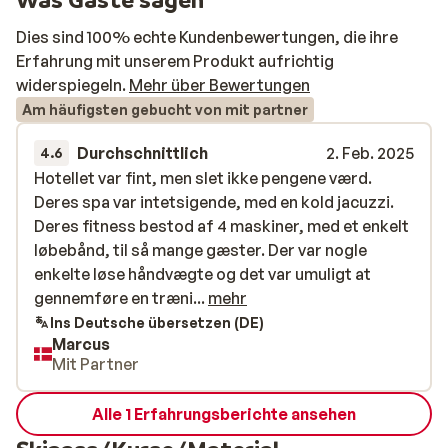
Dies sind 100% echte Kundenbewertungen, die ihre
Erfahrung mit unserem Produkt aufrichtig
widerspiegeln.
Mehr über Bewertungen
Am häufigsten gebucht von mit partner
Durchschnittlich
2. Feb. 2025
4.6
Hotellet var fint, men slet ikke pengene værd.
Hotellet var fint, men slet ikke pengene værd.
Deres spa var intetsigende, med en kold jacuzzi.
Deres spa var intetsigende, med en kold jacuzzi.
Deres fitness bestod af 4 maskiner, med et enkelt
Deres fitness bestod af 4 maskiner, med et enkelt
løbebånd, til så mange gæster. Der var nogle
løbebånd, til så mange gæster. Der var nogle
enkelte løse håndvægte og det var umuligt at
enkelte løse håndvægte og det var umuligt at
gennemføre en træning.
gennemføre en træni...
mehr
Ins Deutsche übersetzen (DE)
Marcus
Mit Partner
Alle 1 Erfahrungsberichte ansehen