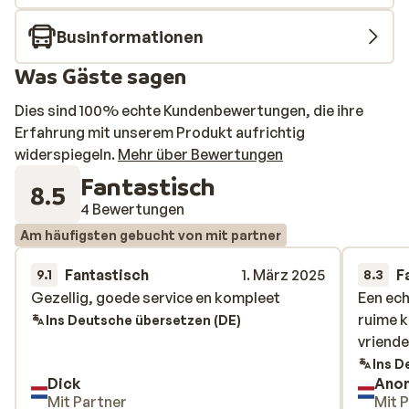
Wenn Sie eine kleine Pension mit persönlichem Service
bevorzugen, dann ist die Pension Sanna der ideale Ort
Businformationen
für Ihren Urlaub in Mayrhofen!
Was Gäste sagen
Dies sind 100% echte Kundenbewertungen, die ihre
Erfahrung mit unserem Produkt aufrichtig
widerspiegeln.
Mehr über Bewertungen
Fantastisch
8.5
4 Bewertungen
Am häufigsten gebucht von mit partner
Fantastisch
1. März 2025
F
9.1
8.3
Gezellig, goede service en kompleet
Gezellig, goede service en kompleet
Een ech
Een ech
ruime k
ruime k
Ins Deutsche übersetzen (DE)
vriendel
vriendel
Ins D
Dick
Ano
Mit Partner
Mit 