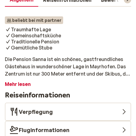
Reiseinformationen
Bewertungen
beliebt bei mit partner
Traumhafte Lage
Gemeinschaftsküche
Traditionelle Pension
Gemütliche Stube
Die Pension Sanna ist ein schönes, gastfreundliches
Gästehaus in wunderschöner Lage in Mayrhofen. Das
Zentrum ist nur 300 Meter entfernt und der Skibus, der
Sie zu den Liften bringt, hält in nur 200 Metern
Mehr lesen
Entfernung. Die Lage ist ideal und zentral. Die Zimmer
Reiseinformationen
sind schön eingerichtet und haben jeweils ein eigenes,
gepflegtes Badezimmer. Im Gemeinschaftsbereich der
Pension finden Sie eine Küche, die alle Gäste nutzen
Verpflegung
können. In der stimmungsvollen Stube wird jeden
Morgen ein exzellentes Frühstück serviert, damit Sie
Fluginformationen
für die Stunden auf der Piste genug Energie haben.