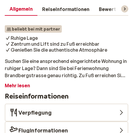
Allgemein
Reiseinformationen
Bewertungen
beliebt bei mit partner
Ruhige Lage
Zentrum und Lift sind zu Fuß erreichbar
Genießen Sie die authentische Atmosphäre
Suchen Sie eine ansprechend eingerichtete Wohnung in
ruhiger Lage? Dann sind Sie bei Ferienwohnung
Brandbergstrasse genau richtig. Zu Fuß erreichen Sie
die Gondel und das gemütliche Zentrum von Mayrhofen
Mehr lesen
in nur wenigen Minuten. Alle Wohnungen sind gemütlich
Reiseinformationen
und im typischen Tiroler Stil eingerichtet und verfügen
über eine Wohnküche, 1 separates Schlafzimmer und
ein schönes Bad.
Verpflegung
Fluginformationen