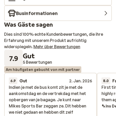
Businformationen
Was Gäste sagen
Dies sind 100% echte Kundenbewertungen, die ihre
Erfahrung mit unserem Produkt aufrichtig
widerspiegeln.
Mehr über Bewertungen
Gut
7.9
5 Bewertungen
Am häufigsten gebucht von mit partner
Gut
2. Jan. 2026
F
6.9
8.0
Indien je met de bus komt zit je met de
Indien je met de bus komt zit je met de
First t
First t
aankomstdag en de vertrekdag met het
aankomstdag en de vertrekdag met het
highly 
highly 
opbergen van je bagage. Je kunt naar
opbergen van je bagage. Je kunt naar
them ag
them ag
Mikes Sports Bar zeggen ze. Dit hebben
Mikes Sports Bar zeggen ze. Dit hebben
Ins D
we niet gedaan en hebben dit zelf
we niet gedaan en hebben dit zelf