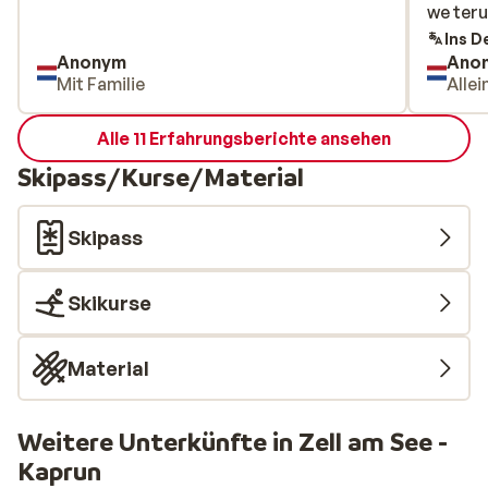
we teru
we teru
Ins D
Anonym
Ano
Mit Familie
Alle
Alle 11 Erfahrungsberichte ansehen
Skipass/Kurse/Material
Skipass
Skikurse
Material
Weitere Unterkünfte in Zell am See -
Kaprun