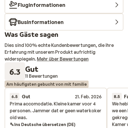
Fluginformationen
Businformationen
Was Gäste sagen
Dies sind 100% echte Kundenbewertungen, die ihre
Erfahrung mit unserem Produkt aufrichtig
widerspiegeln.
Mehr über Bewertungen
Gut
6.3
11 Bewertungen
Am häufigsten gebucht von mit familie
Gut
21. Feb. 2026
F
6.5
8.5
Prima accomodatie. Kleine kamer voor 4
Prima accomodatie. Kleine kamer voor 4
We hebb
We hebb
personen. Jammer dat er geen waterkoker
personen. Jammer dat er geen waterkoker
we een 
we een 
oid was.
oid was.
gekrege
gekrege
Kamer 
Kamer 
Ins Deutsche übersetzen (DE)