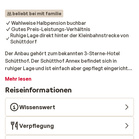
beliebt bei mit familie
Wahlweise Halbpension buchbar
Gutes Preis-Leistungs-Verhältnis
Ruhige Lage direkt hinter der Kleinbahnstrecke von
Schüttdorf
Der Anbau gehört zum bekannten 3-Sterne-Hotel
Schütthof. Der Schütthof Annex befindet sich in
ruhiger Lage und ist einfach aber gepflegt eingerichtet.
Die Dependance ist etwa 200 Meter vom Hotel
Mehr lesen
entfernt, wo sich alle Einrichtungen befinden.
Reiseinformationen
Außerdem ist von hier aus alles leicht zu erreichen! Der
Skibus und ein großer Lift sind in der Nähe, so dass Sie
schnell auf die Beine kommen können, wenn Sie wollen!
Wissenswert
Verpflegung