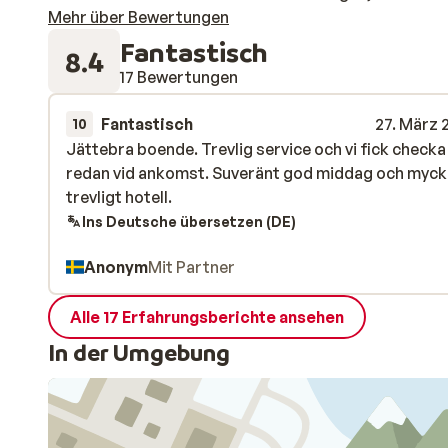
Mehr über Bewertungen
Fantastisch
8.4
17 Bewertungen
Fantastisch
27. März 
10
Jättebra boende. Trevlig service och vi fick checka 
Jättebra boende. Trevlig service och vi fick checka 
redan vid ankomst. Suveränt god middag och myck
redan vid ankomst. Suveränt god middag och myck
trevligt hotell.
trevligt hotell.
Ins Deutsche übersetzen (DE)
Anonym
Mit Partner
Alle 17 Erfahrungsberichte ansehen
In der Umgebung