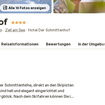
Alle 10 Fotos anzeigen
of
un
Zell am See
Hotel Der Schmittenhof
Reiseinformationen
Bewertungen
In der Umgebu
er Schmittenhöhe, direkt an den Skipisten
ind hell und elegant eingerichtet und
rgblick. Nach dem Skifahren können Sie in
ntspannen und auftanken. Danach können