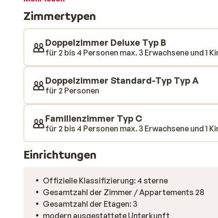
Sie sich in einem der Eisbäder abkühlen: ein einzigarti
Zimmertypen
Restaurant serviert internationale Gerichte, österre
aus dem Weinkeller. Nach dem Essen sollten Sie unb
Schnaps probieren.
Doppelzimmer Deluxe Typ B
für 2 bis 4 Personen max. 3 Erwachsene und 1 Kin
Doppelzimmer Standard-Typ Typ A
für 2 Personen
Familienzimmer Typ C
für 2 bis 4 Personen max. 3 Erwachsene und 1 Kin
Einrichtungen
Offizielle Klassifizierung: 4 sterne
Gesamtzahl der Zimmer / Appartements 28
Gesamtzahl der Etagen: 3
modern ausgestattete Unterkunft