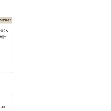
artner
2026
bijt
bijt
eter