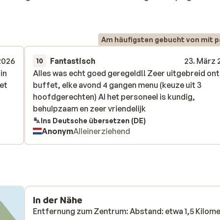
Am häufigsten gebucht von mit p
2026
Fantastisch
23. März 
10
in
in
Alles was echt goed geregeld!! Zeer uitgebreid ont
Alles was echt goed geregeld!! Zeer uitgebreid ont
et
et
buffet, elke avond 4 gangen menu (keuze uit 3
buffet, elke avond 4 gangen menu (keuze uit 3
hoofdgerechten) Al het personeel is kundig,
hoofdgerechten) Al het personeel is kundig,
behulpzaam en zeer vriendelijk
behulpzaam en zeer vriendelijk
Ins Deutsche übersetzen (DE)
Anonym
Alleinerziehend
In der Nähe
Entfernung zum Zentrum: Abstand: etwa 1,5 Kilom