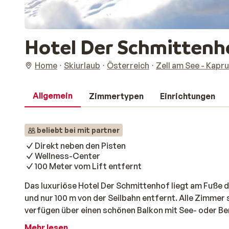
Hotel Der Schmittenh
Home
Skiurlaub
Österreich
Zell am See - Kapr
Allgemein
Zimmertypen
Einrichtungen
beliebt bei mit partner
Direkt neben den Pisten
Wellness-Center
100 Meter vom Lift entfernt
Das luxuriöse Hotel Der Schmittenhof liegt am Fuße d
und nur 100 m von der Seilbahn entfernt. Alle Zimmer s
verfügen über einen schönen Balkon mit See- oder Be
der Biosauna, der Kräutersauna oder im Whirlpool e
Mehr lesen