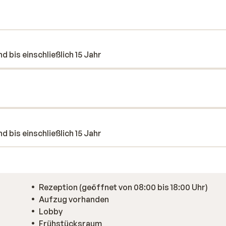
ges Erlebnis! Das stilvoll eingerichtete
ichische Spezialitäten und köstliche Weine
edingt den köstlichen hausgemachten
d bis einschließlich 15 Jahr
d bis einschließlich 15 Jahr
Rezeption (geöffnet von 08:00 bis 18:00 Uhr)
Aufzug vorhanden
Lobby
Frühstücksraum