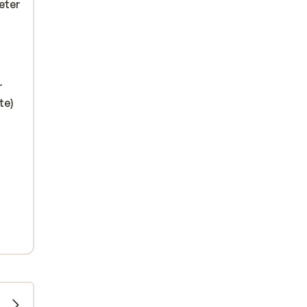
eter
r
te)