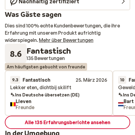
Nachhaltig zertifiziert
Was Gäste sagen
Dies sind 100% echte Kundenbewertungen, die ihre
Erfahrung mit unserem Produkt aufrichtig
widerspiegeln.
Mehr über Bewertungen
Fantastisch
8.6
135 Bewertungen
Am häufigsten gebucht von freunde
Fantastisch
25. März 2026
Fa
9.3
10
Lekker eten, dichtbij skilift
Lekker eten, dichtbij skilift
Geweld
Geweld
Ins Deutsche übersetzen (DE)
Ins D
Lieven
Bart
Freunde
Freu
Alle 135 Erfahrungsberichte ansehen
In der Umgebung