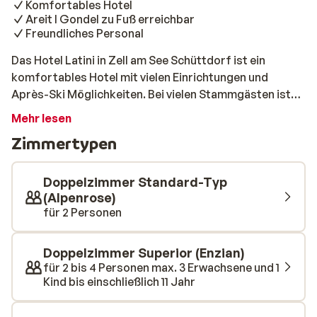
Komfortables Hotel
Areit I Gondel zu Fuß erreichbar
Freundliches Personal
Das Hotel Latini in Zell am See Schüttdorf ist ein
komfortables Hotel mit vielen Einrichtungen und
Après-Ski Möglichkeiten. Bei vielen Stammgästen ist
das Hotel seit Jahren sehr beliebt. In der gemütlichen
Mehr lesen
Pizzeria "Papa Rudolfo" können Sie Ihren Hunger stillen.
Zimmertypen
Wenn Sie nach einem Tag auf der Piste entspannen
möchten, ist der schöne Wellnessbereich genau das
richtige. Freuen Sie sich auf eine Sauna, ein Solarium
Doppelzimmer Standard-Typ
und auch ein türkisches Dampfbad. Lassen Sie sich mit
(Alpenrose)
für 2 Personen
einer herrlichen Massage und einer
Schönheitsbehandlung verwöhnen, um am folgenden
Tag fit für die Piste zu sein. Die Skilifte sind bequem zu
Doppelzimmer Superior (Enzian)
Fuß zu erreichen, jedoch müssen Sie die Strecke nicht
für 2 bis 4 Personen max. 3 Erwachsene und 1
laufen. Der Skibus bringt Sie innerhalb weniger Minuten
Kind bis einschließlich 11 Jahr
in das lebhafte Zentrum von Zell am See.