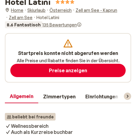
Hotel Latini
Home
Skiurlaub
Österreich
Zell am See - Kaprun
Zell am See
Hotel Latini
8.6 Fantastisch
135 Bewertungen
Startpreis konnte nicht abgerufen werden
Alle Preise und Rabatte finden Sie in der Übersicht.
Preise anzeigen
Allgemein
Zimmertypen
Einrichtungen
Rei
beliebt bei freunde
Wellnessbereich
Auch als Kurzreise buchbar