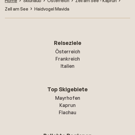
Home
Skiurlaub
Österreich
Zell am See - Kaprun
Zell am See
Haidvogel Mavida
Reiseziele
Österreich
Frankreich
Italien
Top Skigebiete
Mayrhofen
Kaprun
Flachau