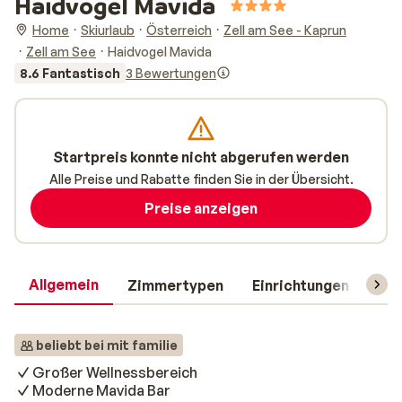
Haidvogel Mavida
Home
Skiurlaub
Österreich
Zell am See - Kaprun
Zell am See
Haidvogel Mavida
8.6 Fantastisch
3 Bewertungen
Startpreis konnte nicht abgerufen werden
Alle Preise und Rabatte finden Sie in der Übersicht.
Preise anzeigen
Allgemein
Zimmertypen
Einrichtungen
Rei
beliebt bei mit familie
Großer Wellnessbereich
Moderne Mavida Bar