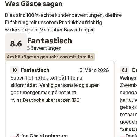
Was Gäste sagen
Dies sind 100% echte Kundenbewertungen, die ihre
Erfahrung mit unserem Produkt aufrichtig
widerspiegeln.
Mehr über Bewertungen
Fantastisch
8.6
3 Bewertungen
Am häufigsten gebucht von mit familie
Fantastisch
5. März 2026
G
10
6.1
Super flot hotel, tæt på liften til
Super flot hotel, tæt på liften til
Welness
Welness
skiområdet. Venlig personale og super
skiområdet. Venlig personale og super
Zwemba
Zwemba
godt morgenmad på hotellet
godt morgenmad på hotellet
handdoe
handdoe
karig, 
karig, 
Ins Deutsche übersetzen (DE)
gebakke
gebakke
totaal 
totaal 
goedemo
goedemo
ook voo
Ins D
Stina Christophersen
Dani
verdiep