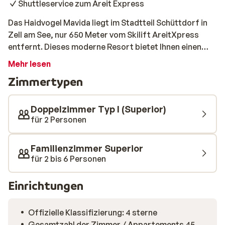
Shuttleservice zum Areit Express
Das Haidvogel Mavida liegt im Stadtteil Schüttdorf in
Zell am See, nur 650 Meter vom Skilift AreitXpress
entfernt. Dieses moderne Resort bietet Ihnen einen
unglaublich großen Wellnessbereich mit verschiedenen
Mehr lesen
Saunen, einem türkischen Dampfbad, Eisbädern und
Zimmertypen
beheizten Pools. Alle Zimmer sind trendy und stilvoll
eingerichtet und verfügen über ein schönes
Badezimmer, eine gemütliche Sitzecke und einen
Doppelzimmer Typ I (Superior)
Balkon mit Panoramablick auf die Berge.
für 2 Personen
Familienzimmer Superior
für 2 bis 6 Personen
Einrichtungen
Offizielle Klassifizierung: 4 sterne
Gesamtzahl der Zimmer / Appartements 45