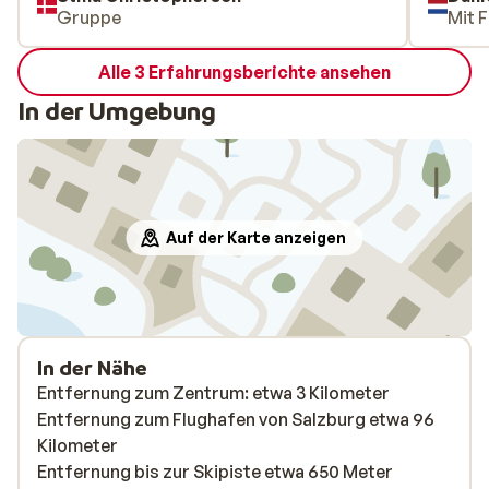
Gruppe
Mit F
verdiep
bestaat
Alle 3 Erfahrungsberichte ansehen
ook een
dingen 
In der Umgebung
zonder 
hotel. V
Auf der Karte anzeigen
In der Nähe
Entfernung zum Zentrum: etwa 3 Kilometer
Entfernung zum Flughafen von Salzburg etwa 96
Kilometer
Entfernung bis zur Skipiste etwa 650 Meter