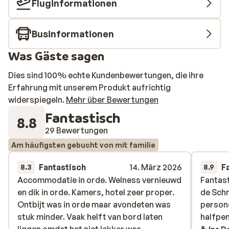
Fluginformationen
Businformationen
Was Gäste sagen
Dies sind 100% echte Kundenbewertungen, die ihre
Erfahrung mit unserem Produkt aufrichtig
widerspiegeln.
Mehr über Bewertungen
Fantastisch
8.8
29 Bewertungen
Am häufigsten gebucht von mit familie
Fantastisch
14. März 2026
F
8.3
8.9
Accommodatie in orde. Welness vernieuwd
Accommodatie in orde. Welness vernieuwd
Fantast
Fantast
en dik in orde. Kamers, hotel zeer proper.
en dik in orde. Kamers, hotel zeer proper.
de Schm
de Schm
Ontbijt was in orde maar avondeten was
Ontbijt was in orde maar avondeten was
persone
persone
stuk minder. Vaak helft van bord laten
stuk minder. Vaak helft van bord laten
halfpen
halfpen