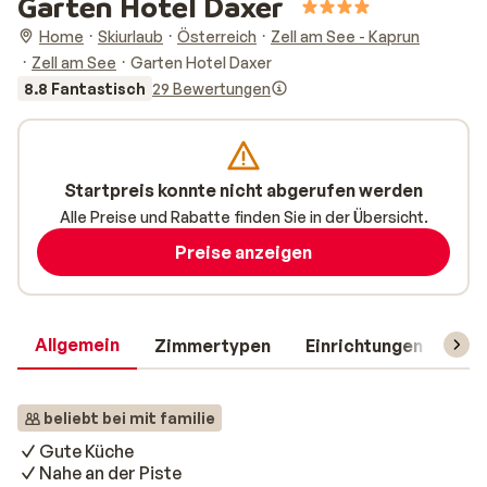
Garten Hotel Daxer
Home
Skiurlaub
Österreich
Zell am See - Kaprun
Zell am See
Garten Hotel Daxer
8.8 Fantastisch
29 Bewertungen
Startpreis konnte nicht abgerufen werden
Alle Preise und Rabatte finden Sie in der Übersicht.
Preise anzeigen
Allgemein
Zimmertypen
Einrichtungen
Rei
beliebt bei mit familie
Gute Küche
Nahe an der Piste