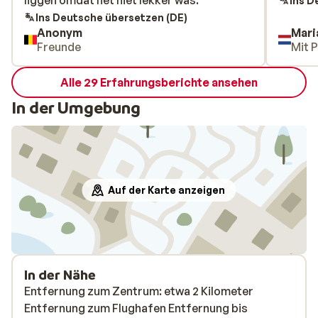
liggen omdat het niet lekker was.
liggen omdat het niet lekker was.
Ins D
Ins Deutsche übersetzen (DE)
Anonym
Mari
Freunde
Mit 
Alle 29 Erfahrungsberichte ansehen
In der Umgebung
Auf der Karte anzeigen
In der Nähe
Entfernung zum Zentrum: etwa 2 Kilometer
Entfernung zum Flughafen Entfernung bis