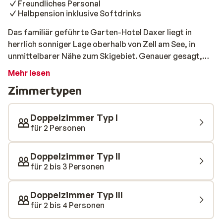
Freundliches Personal
Halbpension inklusive Softdrinks
Das familiär geführte Garten-Hotel Daxer liegt in
herrlich sonniger Lage oberhalb von Zell am See, in
unmittelbarer Nähe zum Skigebiet. Genauer gesagt,
befindet sich das Hotel in herrlicher Lage auf der
Mehr lesen
Sonnenseite des Schmittental, direkt neben der
Zimmertypen
Talstation der Schmittenhöhebahn und an dem
Übungslift. Darüber hinaus können Sie fast bis zum
Hotel zurück Skifahren. Nach einem wunderbaren
Doppelzimmer Typ I
Skitag können Sie in der Sauna oder dem komplett
für 2 Personen
renovierten Schwimmbad des Hotels Energie für den
nächsten Skitag schöpfen. Genießen Sie die
Doppelzimmer Typ II
wunderschöne Panoramaaussicht vom Wintergarten
für 2 bis 3 Personen
aus. Am Abend können Sie mit Ihren Smartphone oder
Laptop noch die Wettervorhersage für den nächsten
Doppelzimmer Typ III
Tag checken, die Internetnutzung ist kostenlos!
für 2 bis 4 Personen