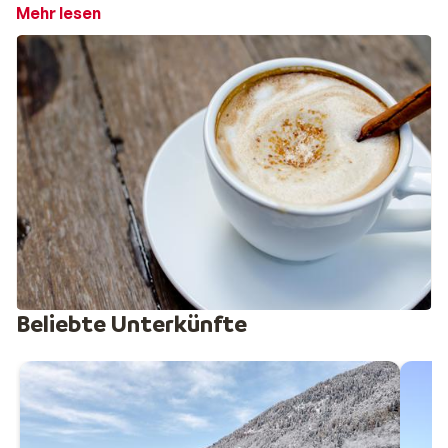
die zusammen mehr als 1.200 Pistenkilometer
Mehr lesen
umfassen. Außerdem ist die Berglandschaft der
Dolomiten atemberaubend schön. Pontedilegno-
Tonale ist ein kleineres Gebiet, liegt aber über 1.800
Meter. Gut für eine schöne Schneepackung. Erfahrene
Skifahrer, die eine Herausforderung suchen, werden im
reizvollen
Val di Sole
mit seinen über 35 Kilometern
schwarzer Pisten und Off-Piste-Möglichkeiten fündig.
Von Via Lattea aus können Sie auch in Frankreich Ski
fahren. In welchem Skigebiet werden Sie demnächst die
Schau stehlen?
Beliebte Unterkünfte
Ein Skiurlaub in Italien: ein Erfolg für jede Party
Ein Wintersporturlaub im Norden Italiens ist ein
hundertprozentiges Vergnügen. Und ganz gleich, ob