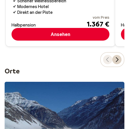
Schöner Wellnessbereich
Modernes Hotel
Direkt an der Piste
vom Preis
1.367 €
Halbpension
Hal
Ansehen
Orte