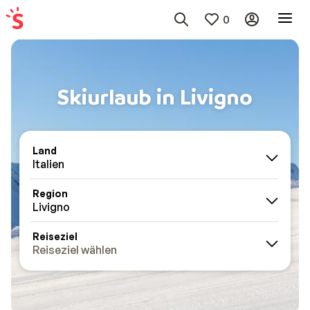
0
Skiurlaub in Livigno
Land
Italien
Region
Livigno
Reiseziel
Reiseziel wählen