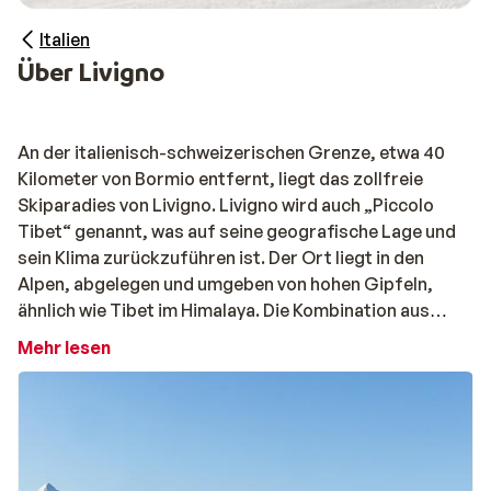
Italien
Über Livigno
An der italienisch-schweizerischen Grenze, etwa 40
Kilometer von Bormio entfernt, liegt das zollfreie
Skiparadies von Livigno. Livigno wird auch „Piccolo
Tibet“ genannt, was auf seine geografische Lage und
sein Klima zurückzuführen ist. Der Ort liegt in den
Alpen, abgelegen und umgeben von hohen Gipfeln,
ähnlich wie Tibet im Himalaya. Die Kombination aus
Abgeschiedenheit und imposanten Bergen verstärkt
Mehr lesen
das Gefühl eines unberührten Ortes. Livigno hat ein
kaltes Hochgebirgsklima mit langen, schneereichen Winte