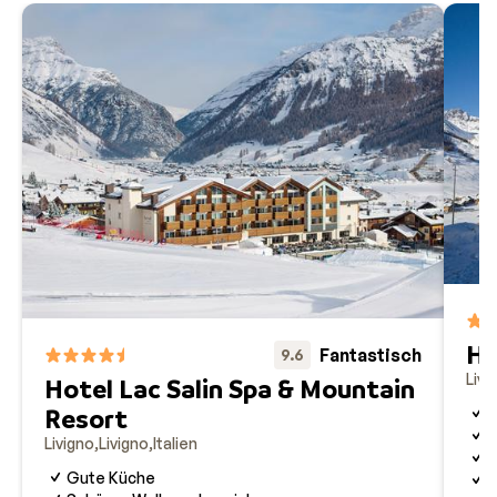
Ho
Fantastisch
9.6
Livi
Hotel Lac Salin Spa & Mountain
Resort
1
S
Livigno
Livigno
Italien
T
Gute Küche
G