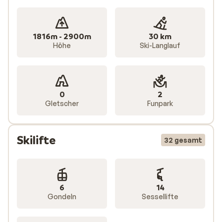
Neben einem wunderbaren Skigebiet können Sie auch in
über 200 Duty-Free-Shops einkaufen. Für Jung und Alt,
1816m - 2900m
30 km
die den Après-Ski lieben, ist dies „das“ Ziel, denn die
Höhe
Ski-Langlauf
Bars, Cafés und Restaurants sind auch sehr gemütlich!
0
2
Gletscher
Funpark
Skilifte
32 gesamt
6
14
Gondeln
Sessellifte