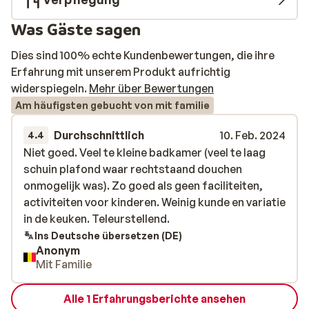
Was Gäste sagen
Dies sind 100% echte Kundenbewertungen, die ihre
Erfahrung mit unserem Produkt aufrichtig
widerspiegeln.
Mehr über Bewertungen
Am häufigsten gebucht von mit familie
Durchschnittlich
10. Feb. 2024
4.4
Niet goed. Veel te kleine badkamer (veel te laag
Niet goed. Veel te kleine badkamer (veel te laag
schuin plafond waar rechtstaand douchen
schuin plafond waar rechtstaand douchen
onmogelijk was). Zo goed als geen faciliteiten,
onmogelijk was). Zo goed als geen faciliteiten,
activiteiten voor kinderen. Weinig kunde en variatie
activiteiten voor kinderen. Weinig kunde en variatie
in de keuken. Teleurstellend.
in de keuken. Teleurstellend.
Ins Deutsche übersetzen (DE)
Anonym
Mit Familie
Alle 1 Erfahrungsberichte ansehen