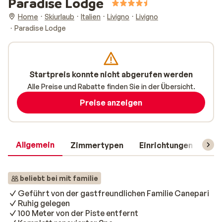
Paradise Lodge
Home
Skiurlaub
Italien
Livigno
Livigno
Paradise Lodge
Startpreis konnte nicht abgerufen werden
Alle Preise und Rabatte finden Sie in der Übersicht.
Preise anzeigen
Allgemein
Zimmertypen
Einrichtungen
Rei
beliebt bei mit familie
Geführt von der gastfreundlichen Familie Canepari
Ruhig gelegen
100 Meter von der Piste entfernt