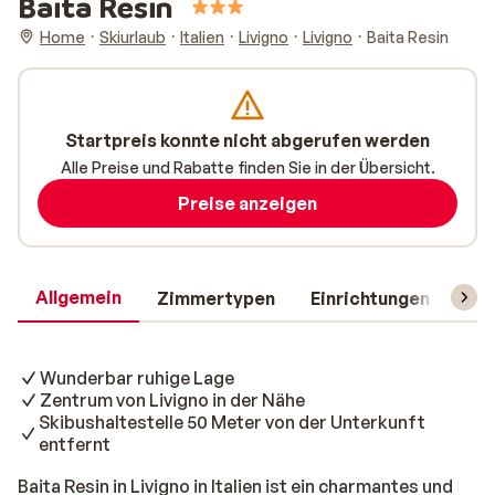
Baita Resin
Home
Skiurlaub
Italien
Livigno
Livigno
Baita Resin
Startpreis konnte nicht abgerufen werden
Alle Preise und Rabatte finden Sie in der Übersicht.
Preise anzeigen
Allgemein
Zimmertypen
Einrichtungen
Rei
Wunderbar ruhige Lage
Zentrum von Livigno in der Nähe
Skibushaltestelle 50 Meter von der Unterkunft
entfernt
Baita Resin in Livigno in Italien ist ein charmantes und