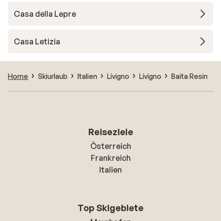
Casa della Lepre
Casa Letizia
Home
Skiurlaub
Italien
Livigno
Livigno
Baita Resin
Reiseziele
Österreich
Frankreich
Italien
Top Skigebiete