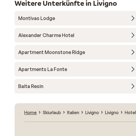
Weitere Unterkünfte in Livigno
Montivas Lodge
Alexander Charme Hotel
Apartment Moonstone Ridge
Apartments La Fonte
Baita Resin
Home
Skiurlaub
Italien
Livigno
Livigno
Hotel