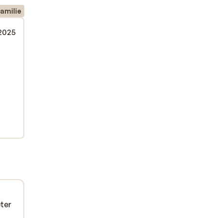
amilie
 2025
eter