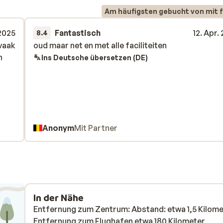
Am häufigsten gebucht von mit f
 2025
Fantastisch
12. Apr.
8.4
 vaak
 vaak
oud maar net en met alle faciliteiten
oud maar net en met alle faciliteiten
n
n
Ins Deutsche übersetzen (DE)
 een
doen.
Anonym
Mit Partner
et
ank
lang.
cht
r
In der Nähe
en
Entfernung zum Zentrum: Abstand: etwa 1,5 Kilom
je in
Entfernung zum Flughafen etwa 180 Kilometer