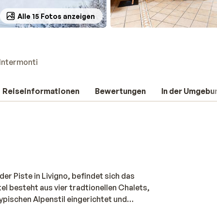
Alle 15 Fotos anzeigen
 Intermonti
Reiseinformationen
Bewertungen
In der Umgebu
er Piste in Livigno, befindet sich das
l besteht aus vier tradtionellen Chalets,
ypischen Alpenstil eingerichtet und
mer. Der erste Skilift, der eine Verbindung