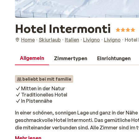
Hotel Intermonti
Home
Skiurlaub
Italien
Livigno
Livigno
Hotel
Allgemein
Zimmertypen
Einrichtungen
beliebt bei mit familie
Mitten in der Natur
Traditionelles Hotel
In Pistennähe
In einer schönen, sonnigen Lage und ganz in der Nähe d
geschmackvolle Hotel Intermonti. Das gemütliche Hote
die miteinander verbunden sind. Alle Zimmer sind im t
verfügen über einen Fernseher, Radio und ein Badezim
Mehr lesen