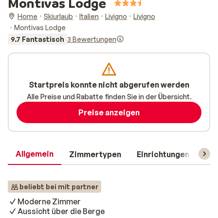
Montivas Lodge
Home
Skiurlaub
Italien
Livigno
Livigno
Montivas Lodge
9.7 Fantastisch
3 Bewertungen
Startpreis konnte nicht abgerufen werden
Alle Preise und Rabatte finden Sie in der Übersicht.
Preise anzeigen
Allgemein
Zimmertypen
Einrichtungen
Rei
beliebt bei mit partner
Moderne Zimmer
Aussicht über die Berge