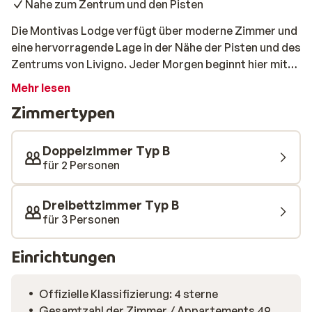
Nahe zum Zentrum und den Pisten
Die Montivas Lodge verfügt über moderne Zimmer und
eine hervorragende Lage in der Nähe der Pisten und des
Zentrums von Livigno. Jeder Morgen beginnt hier mit
einem reichhaltigen Frühstücksbuffet. Somit sind Sie
Mehr lesen
gestärkt für einen Tag auf den Skiern. Von Ihrem
Zimmertypen
eigenen Balkon haben Sie einen wunderschönen Blick
auf die umliegenden Berge.
Doppelzimmer Typ B
für 2 Personen
Dreibettzimmer Typ B
für 3 Personen
Einrichtungen
Offizielle Klassifizierung: 4 sterne
Gesamtzahl der Zimmer / Appartements 49