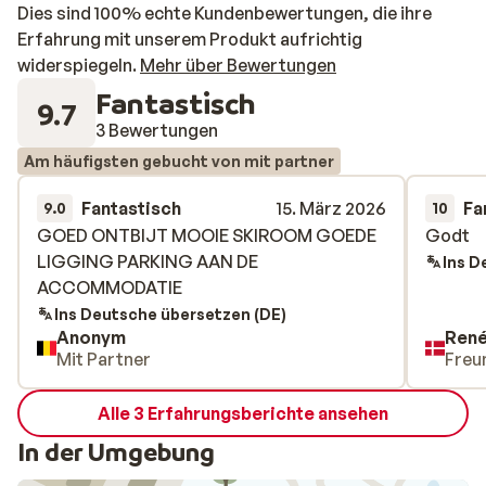
Dies sind 100% echte Kundenbewertungen, die ihre
Erfahrung mit unserem Produkt aufrichtig
widerspiegeln.
Mehr über Bewertungen
Fantastisch
9.7
3 Bewertungen
Am häufigsten gebucht von mit partner
Fantastisch
15. März 2026
Fa
9.0
10
GOED ONTBIJT MOOIE SKIROOM GOEDE
GOED ONTBIJT MOOIE SKIROOM GOEDE
Godt
Godt
LIGGING PARKING AAN DE
LIGGING PARKING AAN DE
Ins D
ACCOMMODATIE
ACCOMMODATIE
Ins Deutsche übersetzen (DE)
Anonym
René
Mit Partner
Freu
Alle 3 Erfahrungsberichte ansehen
In der Umgebung