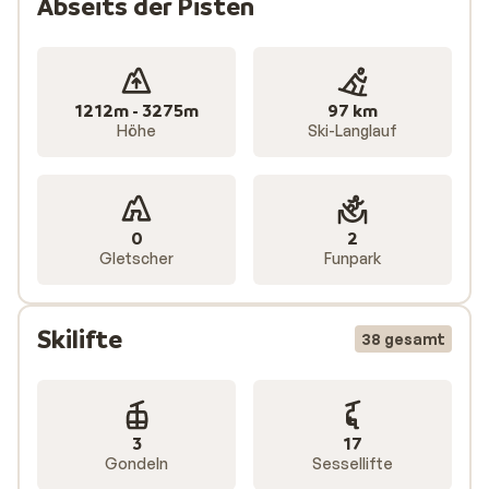
Abseits der Pisten
1212m - 3275m
97 km
Höhe
Ski-Langlauf
0
2
Gletscher
Funpark
Skilifte
38 gesamt
3
17
Gondeln
Sessellifte