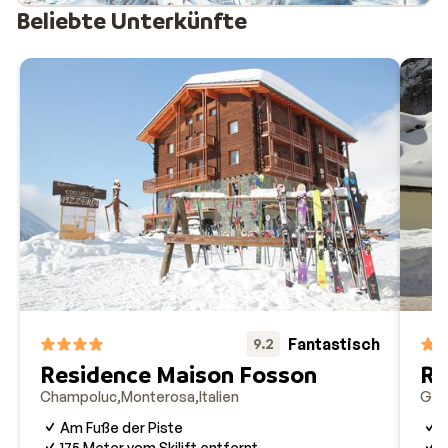
Beliebte Unterkünfte
Fantastisch
9.2
Residence Maison Fosson
Re
Champoluc
Monterosa
Italien
Gres
Am Fuße der Piste
S
175 Meter vom Skilift entfernt
G