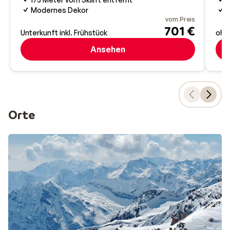
Modernes Dekor
W
vom Preis
701 €
Unterkunft inkl. Frühstück
ohn
Ansehen
Orte