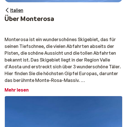
Italien
Über Monterosa
Monterosa ist ein wunderschönes Skigebiet, das für
seinen Tiefschnee, die vielen Abfahrten abseits der
Pisten, die schöne Aussicht und die tollen Abfahrten
bekannt ist. Das Skigebiet liegt in der Region Valle
d'Aosta und erstreckt sich über 3 wunderschöne Täler.
Hier finden Sie die höchsten Gipfel Europas, darunter
das berühmte Monte-Rosa-Massiv.
Genießen Sie einzigartige Aussichten
Mehr lesen
Dank seiner Lage zwischen den hohen Gipfeln des
Wallis und des Mont Blanc sind Ihnen im Skigebiet
Monte Rosa stets atemberaubende Aussichten
garantiert. Und dank der fortgeschrittenen Pisten ist