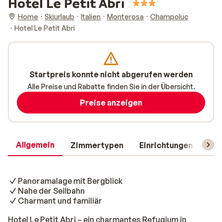
Hotel Le Petit Abri
Home
Skiurlaub
Italien
Monterosa
Champoluc
Hotel Le Petit Abri
Startpreis konnte nicht abgerufen werden
Alle Preise und Rabatte finden Sie in der Übersicht.
Preise anzeigen
Allgemein
Zimmertypen
Einrichtungen
Rei
Panoramalage mit Bergblick
Nahe der Seilbahn
Charmant und familiär
Hotel Le Petit Abri – ein charmantes Refugium in