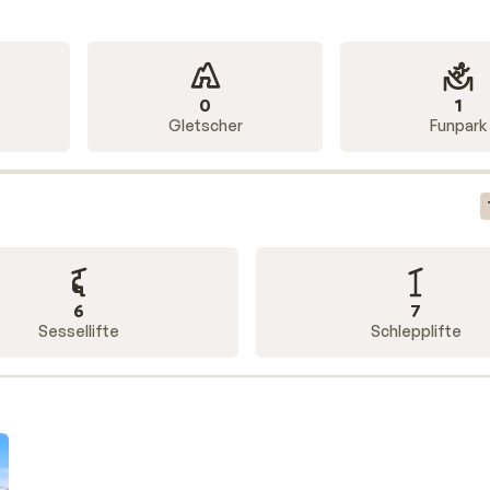
0
1
Gletscher
Funpark
6
7
Sessellifte
Schlepplifte