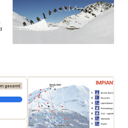
3
nd
km gesamt