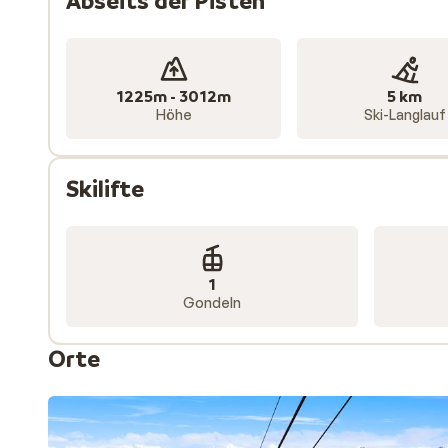
Abseits der Pisten
1225m - 3012m
5 km
Höhe
Ski-Langlauf
Skilifte
1
Gondeln
Orte