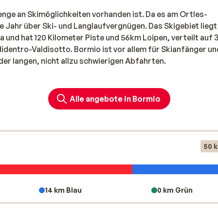
Menge an Skimöglichkeiten vorhanden ist. Da es am Ortles-
 Jahr über Ski- und Langlaufvergnügen. Das Skigebiet liegt
 und hat 120 Kilometer Piste und 56km Loipen, verteilt auf 
didentro-Valdisotto. Bormio ist vor allem für Skianfänger u
er langen, nicht allzu schwierigen Abfahrten.
Alle angebote in Bormio
50 
14 km Blau
0 km Grün