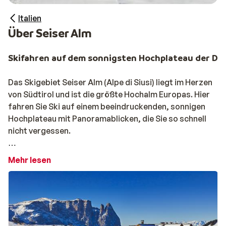
Italien
Über Seiser Alm
Skifahren auf dem sonnigsten Hochplateau der Do
Das Skigebiet Seiser Alm (Alpe di Siusi) liegt im Herzen
von Südtirol und ist die größte Hochalm Europas. Hier
fahren Sie Ski auf einem beeindruckenden, sonnigen
Hochplateau mit Panoramablicken, die Sie so schnell
nicht vergessen.
Mit rund 60 Kilometern Pisten und einem der besten
Mehr lesen
Snowparks in Südtirol eignet sich das Gebiet perfekt
für Familien und Anfänger. Die breiten und
übersichtlichen Pisten bestehen größtenteils aus
blauen und leicht roten Abfahrten. Ideal, um entspannt
und mit viel Freude Ihre Schwünge zu ziehen.