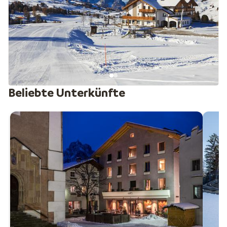
Suchen Sie nach mehr Abwechslung oder längeren
Touren? Dann liegt Val Gardena ganz in der Nähe. Von
der Seiser Alm aus erreichen Sie dieses größere
Skigebiet ganz einfach und können sogar die berühmte
Sella Ronda fahren. Die schnellste Verbindung führt
über einen kostenpflichtigen Bus von Saltria nach
Monte Pana. Zusammen bieten Seiser Alm und Val
Beliebte Unterkünfte
Gardena ganze 181 Kilometer an Pisten. Perfekt für
ausgedehnte Skitage.
Die Seiser Alm erreichen Sie von Seis am Schlern aus in
etwa 15 Minuten mit der Gondel. Oben angekommen
genießen Sie nicht nur hervorragende Pisten, sondern
auch einen einzigartigen Blick über die Dolomiten.
Zudem gehört das Gebiet zu Dolomiti Superski. Damit
haben Sie Zugang zu einem der größten Skigebiete der
Welt und noch mehr Wintersportmöglichkeiten.