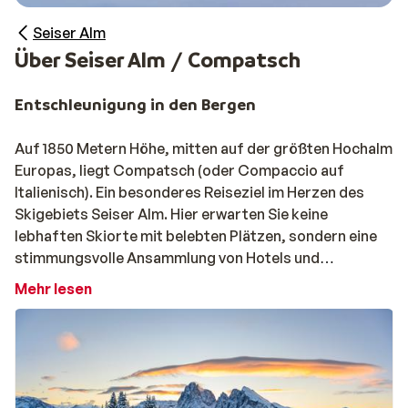
Seiser Alm
Über Seiser Alm / Compatsch
Entschleunigung in den Bergen
Auf 1850 Metern Höhe, mitten auf der größten Hochalm
Europas, liegt Compatsch (oder Compaccio auf
Italienisch). Ein besonderes Reiseziel im Herzen des
Skigebiets Seiser Alm. Hier erwarten Sie keine
lebhaften Skiorte mit belebten Plätzen, sondern eine
stimmungsvolle Ansammlung von Hotels und
Unterkünften. Ein kleines, modernes Kirchlein dient als
Mehr lesen
markantes Wahrzeichen.
An diesem Ort dreht sich alles um Ruhe, Weite und
Natur. Die imposanten Gipfel der Dolomiten bilden die
Kulisse und machen jeden Tag zu etwas Besonderem.