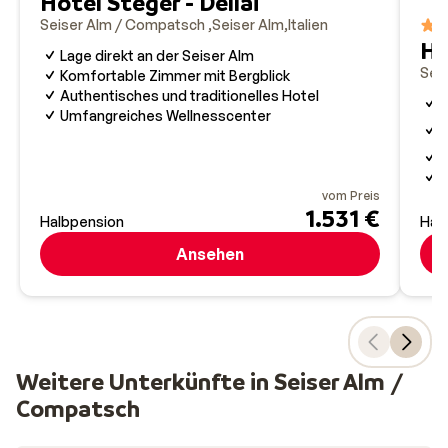
Hotel Steger - Dellai
Seiser Alm / Compatsch
Seiser Alm
Italien
Ho
Lage direkt an der Seiser Alm
Sei
Komfortable Zimmer mit Bergblick
Authentisches und traditionelles Hotel
I
Umfangreiches Wellnesscenter
E
S
R
M
vom Preis
1.531 €
Halbpension
Hal
Ansehen
Weitere Unterkünfte in Seiser Alm /
Compatsch