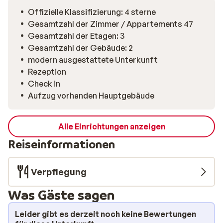
und hausgemachten winterlichen Kuchen. Am Abend
erwartet dich ein umfangreiches Fünf Gänge Menü mit
Offizielle Klassifizierung: 4 sterne
südtiroler Spezialitäten und italienischer Finesse. Die
Gesamtzahl der Zimmer / Appartements 47
zentrale Lage sorgt dafür, dass Geschäfte und
Gesamtzahl der Etagen: 3
Restaurants bequem zu Fuß erreichbar sind, während
Gesamtzahl der Gebäude: 2
dich der Skibus unkompliziert zu den Liften bringt.
modern ausgestattete Unterkunft
Parkplätze stehen am Hotel zur Verfügung, und für
Rezeption
Skifahrer gibt es einen beheizten Skiraum. Hier erlebst
Check in
du den Winter so, wie er sein soll: entspannt,
Aufzug vorhanden Hauptgebäude
stimmungsvoll und voller Genuss.
Alle Einrichtungen anzeigen
Reiseinformationen
Verpflegung
Was Gäste sagen
Leider gibt es derzeit noch keine Bewertungen