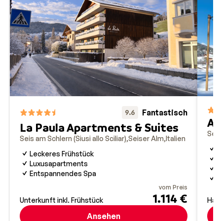
Fantastisch
9.6
Ac
La Paula Apartments & Suites
Seis
Seis am Schlern (Siusi allo Sciliar)
Seiser Alm
Italien
W
Leckeres Frühstück
S
Luxusapartments
Z
Entspannendes Spa
U
vom Preis
1.114 €
Unterkunft inkl. Frühstück
Hal
Ansehen