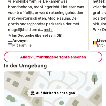
vriendelijke familie. De kamer was
vriendelijke familie. De kamer was
nette 
nette 
brandschoon, mooi ingericht. Het eten was
brandschoon, mooi ingericht. Het eten was
vriende
vriende
voortreffelijk, er werd rekening gehouden
voortreffelijk, er werd rekening gehouden
gratis 
gratis 
met vegetarisch eten. Mooie sauna. De
met vegetarisch eten. Mooie sauna. De
positie
positie
gratis ondergrondse parkeerkelder met
gratis ondergrondse parkeerkelder met
skiruim
skiruim
mogelijkheid om de electrische auto op te
mogelijkheid om d...
mehr
Ins D
laden. De omgeving van het hotel is mooi,
Ins Deutsche übersetzen (DE)
Anonym
Liev
midden in het centrum, met een mooie
Mit Familie
Mit F
winkelstraat en historische gebouwen,
kerken, kastelen.
Alle 29 Erfahrungsberichte ansehen
In der Umgebung
Auf der Karte anzeigen