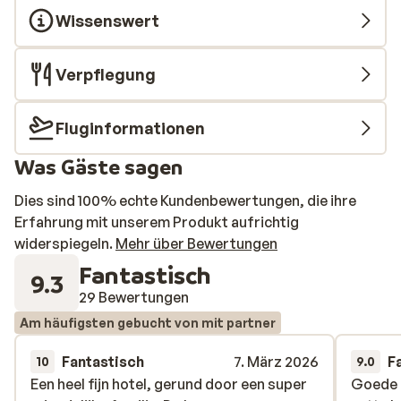
Wissenswert
Verpflegung
Fluginformationen
Was Gäste sagen
Dies sind 100% echte Kundenbewertungen, die ihre
Erfahrung mit unserem Produkt aufrichtig
widerspiegeln.
Mehr über Bewertungen
Fantastisch
9.3
29 Bewertungen
Am häufigsten gebucht von mit partner
Fantastisch
7. März 2026
F
10
9.0
Een heel fijn hotel, gerund door een super
Een heel fijn hotel, gerund door een super
Goede p
Goede p