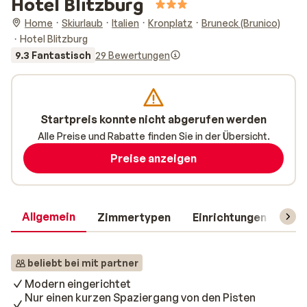
Hotel Blitzburg
Home
Skiurlaub
Italien
Kronplatz
Bruneck (Brunico)
Hotel Blitzburg
9.3 Fantastisch
29 Bewertungen
Startpreis konnte nicht abgerufen werden
Alle Preise und Rabatte finden Sie in der Übersicht.
Preise anzeigen
Allgemein
Zimmertypen
Einrichtungen
Rei
beliebt bei mit partner
Modern eingerichtet
Nur einen kurzen Spaziergang von den Pisten