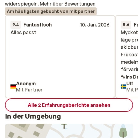
widerspiegeln.
Mehr über Bewertungen
Am häufigsten gebucht von mit partner
Fantastisch
10. Jan. 2026
F
9.4
8.6
Alles passt
Alles passt
Mycket 
Mycket 
läge pr
läge pr
skidbus
skidbus
Frukost
Frukost
medelm
medelm
förvar
förvar
Ins D
Anonym
Ulf
Mit Partner
Mit 
Alle 2 Erfahrungsberichte ansehen
In der Umgebung