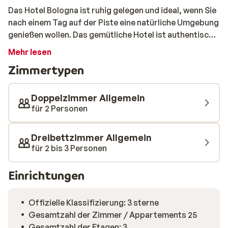
Das Hotel Bologna ist ruhig gelegen und ideal, wenn Sie
nach einem Tag auf der Piste eine natürliche Umgebung
genießen wollen. Das gemütliche Hotel ist authentisch
eingerichtet und die Zimmer verfügen über einen
Mehr lesen
eigenen Balkon. Jeden Morgen können Sie sich am
Zimmertypen
Frühstücksbuffet stärken. Nach einem intensiven Tag
im Schnee können Sie im Restaurant typische, regionale
Gerichte genießen.
Doppelzimmer Allgemein
für 2 Personen
Dreibettzimmer Allgemein
für 2 bis 3 Personen
Einrichtungen
Offizielle Klassifizierung: 3 sterne
Gesamtzahl der Zimmer / Appartements 25
Gesamtzahl der Etagen: 3