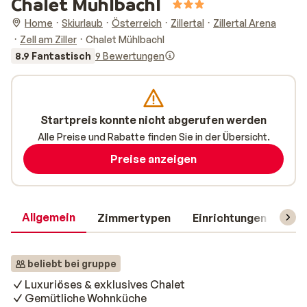
Chalet Mühlbachl
Home
Skiurlaub
Österreich
Zillertal
Zillertal Arena
Zell am Ziller
Chalet Mühlbachl
8.9 Fantastisch
9 Bewertungen
Startpreis konnte nicht abgerufen werden
Alle Preise und Rabatte finden Sie in der Übersicht.
Preise anzeigen
Allgemein
Zimmertypen
Einrichtungen
Rei
beliebt bei gruppe
Luxuriöses & exklusives Chalet
Gemütliche Wohnküche