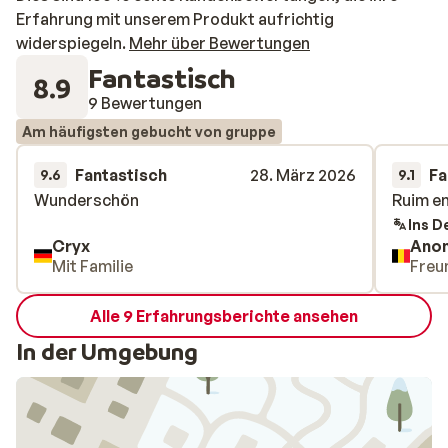
Erfahrung mit unserem Produkt aufrichtig
widerspiegeln.
Mehr über Bewertungen
Fantastisch
8.9
9 Bewertungen
Am häufigsten gebucht von gruppe
Fantastisch
28. März 2026
Fa
9.6
9.1
Wunderschön
Wunderschön
Ruim en
Ruim en
Ins D
Cryx
Ano
Mit Familie
Freu
Alle 9 Erfahrungsberichte ansehen
In der Umgebung