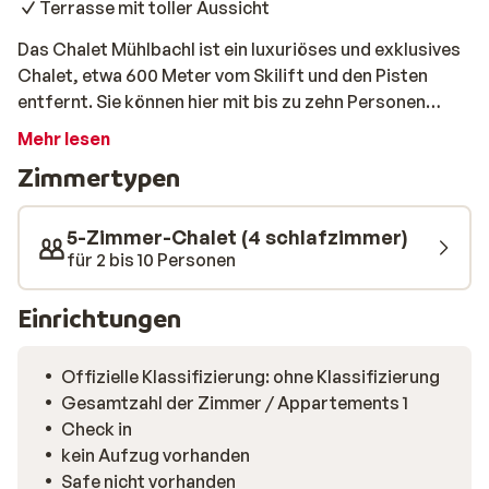
Terrasse mit toller Aussicht
Das Chalet Mühlbachl ist ein luxuriöses und exklusives
Chalet, etwa 600 Meter vom Skilift und den Pisten
entfernt. Sie können hier mit bis zu zehn Personen
übernachten: ideal für einen Wintersporturlaub mit der
Mehr lesen
Familie oder einer Gruppe von Freunden. Während Ihres
Zimmertypen
Aufenthaltes an dieser Adresse können Sie in der
gemütlichen Wohnküche gemeinsam ein
selbstgekochtes Essen genießen. Außerdem haben Sie
5-Zimmer-Chalet (4 schlafzimmer)
eine Terrasse mit schöner Aussicht auf die Umgebung.
für 2 bis 10 Personen
Dies ist wirklich eine schöne Adresse, wo Sie sich jeden
Tag nach einem Tag Skifahren oder Snowboarden an
Einrichtungen
der frischen Luft entspannen können.
Offizielle Klassifizierung: ohne Klassifizierung
Gesamtzahl der Zimmer / Appartements 1
Check in
kein Aufzug vorhanden
Safe nicht vorhanden